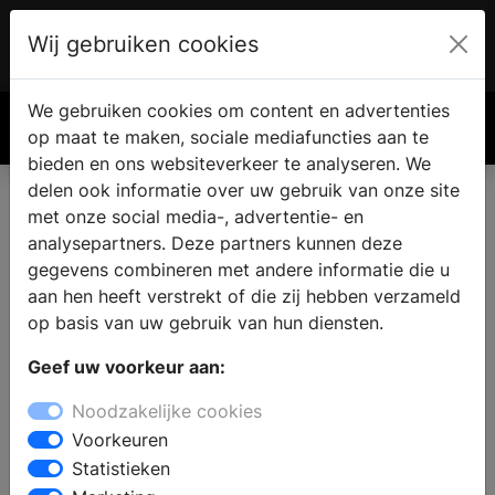
Wij gebruiken cookies
Account
€ 0.00
We gebruiken cookies om content en advertenties
Zoek
op maat te maken, sociale mediafuncties aan te
bieden en ons websiteverkeer te analyseren. We
delen ook informatie over uw gebruik van onze site
met onze social media-, advertentie- en
Koop een haard of kachel in
analysepartners. Deze partners kunnen deze
Lamswaarde
gegevens combineren met andere informatie die u
aan hen heeft verstrekt of die zij hebben verzameld
op basis van uw gebruik van hun diensten.
Een open haard of houtkachel is een aanwinst voor
Geef uw voorkeur aan:
elke woning. Woont u in de omgeving van
Lamswaarde? Dan kunt u bij een haardenspecialist
Noodzakelijke cookies
terecht voor inspiratie en deskundig advies. In de
Voorkeuren
showroom heeft u de mogelijkheid om verschillende
Statistieken
modellen te bezichtigen, of het nu gaat om een open