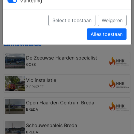
Marketing
haard, een gashaard, een tunnelhaard, een pellet
kachel of een cv houthaard. Zo kunt u een eigen
haard vinden, die past bij uw woning, interieur en
Selectie toestaan
Weigeren
budget.
Alles toestaan
Open haarden winkel in de regio
Lamswaarde
De Zeeuwse Haarden specialist
GOES
Vic installatie
ZIERIKZEE
Open Haarden Centrum Breda
BREDA
Schouwenpaleis Breda
BREDA