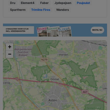
Dru
Element4
Faber
Jydepejsen
Poujoulat
Spartherm
Trimline Fires
Wanders
+
−