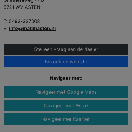
Ommelseweg 44b
5721 WV ASTEN
T: 0493-327008
E:
info@matimasten.nl
Stel een vraag aan de dealer
Bezoek de website
Navigeer met:
Navigeer met Google Maps
Navigeer met Waze
Navigeer met Kaarten