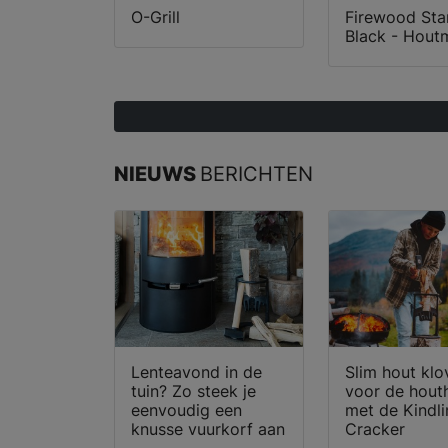
O-Grill
Firewood Sta
Black - Hout
NIEUWS
BERICHTEN
Lenteavond in de
Slim hout klo
tuin? Zo steek je
voor de hout
eenvoudig een
met de Kindli
knusse vuurkorf aan
Cracker