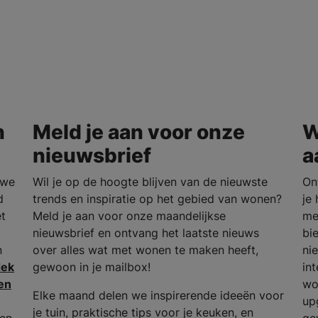
n
Meld je aan voor onze
W
nieuwsbrief
a
uwe
Wil je op de hoogte blijven van de nieuwste
On
d
trends en inspiratie op het gebied van wonen?
je
et
Meld je aan voor onze maandelijkse
me
nieuwsbrief en ontvang het laatste nieuws
bi
n
over alles wat met wonen te maken heeft,
ni
dek
gewoon in je mailbox!
in
en
wo
Elke maand delen we inspirerende ideeën voor
up
je tuin, praktische tips voor je keuken, en
 en
ge