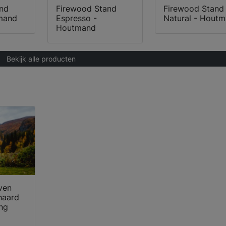
nd
Firewood Stand
Firewood Stand
mand
Espresso -
Natural - Hout
Houtmand
Bekijk alle producten
ven
haard
ng