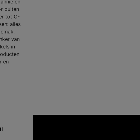
annië en
r buiten
er tot O-
en: alles
sgemak.
nker van
kels in
roducten
r en
t!