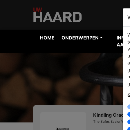
W
HOME
ONDERWERPEN
INFO
t
AANV
w
u
a
g
h
g
G
Kindling Cracke
The Safer, Easier Way 