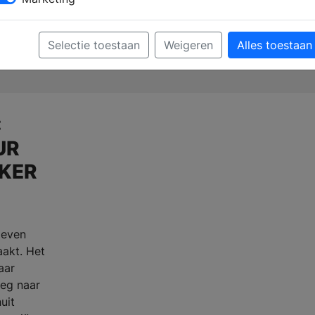
Selectie toestaan
Weigeren
Alles toestaan
Verkooppunten
Brochure aanvragen
:
UR
CKER
leven
aakt. Het
aar
weg naar
uit