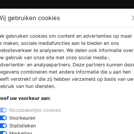
Zoek
Wij gebruiken cookies
e gebruiken cookies om content en advertenties op maat
RMATIE
VERKOOPLOCATIE
WEBSHO
e maken, sociale mediafuncties aan te bieden en ons
RAGEN
VINDEN
ebsiteverkeer te analyseren. We delen ook informatie over
w gebruik van onze site met onze social media-,
dvertentie- en analysepartners. Deze partners kunnen dez
egevens combineren met andere informatie die u aan hen
eeft verstrekt of die zij hebben verzameld op basis van uw
ebruik van hun diensten.
eef uw voorkeur aan:
Noodzakelijke cookies
Voorkeuren
r
Statistieken
to Split Firewood
Marketing