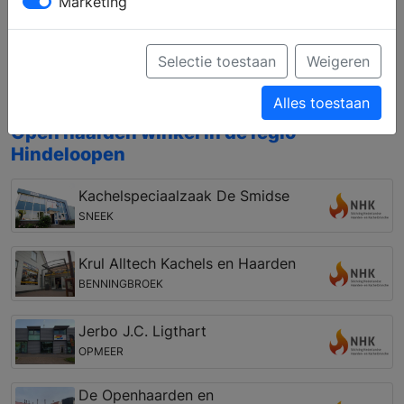
Marketing
het gebied van houthaarden en gashaarden,
vrijstaand en inbouw, of pellet kachels, houtkachels
en gaskachels. Bovendien kunt u zich laten
Selectie toestaan
Weigeren
informeren over een vakkundige installatie en de
mogelijkheden van de rookkanalen.
Alles toestaan
Open haarden winkel in de regio
Hindeloopen
Kachelspeciaalzaak De Smidse
SNEEK
Krul Alltech Kachels en Haarden
BENNINGBROEK
Jerbo J.C. Ligthart
OPMEER
De Openhaarden en