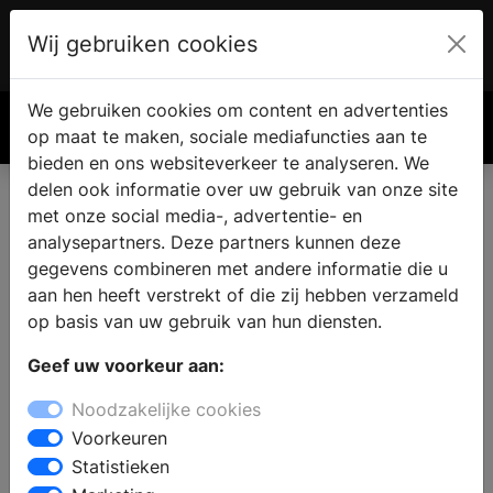
Wij gebruiken cookies
Account
€ 0.00
We gebruiken cookies om content en advertenties
Zoek
op maat te maken, sociale mediafuncties aan te
bieden en ons websiteverkeer te analyseren. We
delen ook informatie over uw gebruik van onze site
met onze social media-, advertentie- en
Eigen haard of kachel vinden
analysepartners. Deze partners kunnen deze
in Hindeloopen
gegevens combineren met andere informatie die u
aan hen heeft verstrekt of die zij hebben verzameld
op basis van uw gebruik van hun diensten.
Wanneer u een open haard of kachel wilt kopen in
Geef uw voorkeur aan:
Hindeloopen kunt u inspiratie op doen bij de
haardenspecialist. Bij een specialist zijn verschillende
Noodzakelijke cookies
soorten haarden te bezichtigen en kunt u uitzoeken
Voorkeuren
wat de mogelijkheden zijn voor uw woning, interieur
Statistieken
en budget. Bij de haardenspeciaalzaak vindt u alles op