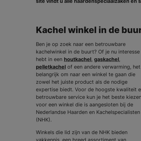
site vindt u alle haardenspeciaalzaken e
Kachel winkel in de buu
Ben je op zoek naar een betrouwbare
kachelwinkel in de buurt? Of je nu interesse
hebt in een
houtkachel
,
gaskachel
,
pelletkachel
of een andere verwarming, het 
belangrijk om naar een winkel te gaan die
zowel het juiste product als de nodige
expertise biedt. Voor de hoogste kwaliteit 
betrouwbare service kun je het beste kieze
voor een winkel die is aangesloten bij de
Nederlandse Haarden en Kachelspecialisten
(NHK).
Winkels die lid zijn van de NHK bieden
vakkennis, een breed assortiment van