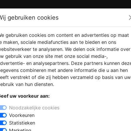
Zoek
Wij gebruiken cookies
e gebruiken cookies om content en advertenties op maat
RMATIE
VERKOOPLOCATIE
WEBSHO
e maken, sociale mediafuncties aan te bieden en ons
RAGEN
VINDEN
ebsiteverkeer te analyseren. We delen ook informatie over
w gebruik van onze site met onze social media-,
dvertentie- en analysepartners. Deze partners kunnen dez
 in Zurich
egevens combineren met andere informatie die u aan hen
+
eeft verstrekt of die zij hebben verzameld op basis van uw
−
ebruik van hun diensten.
nst voor elke woning. Woont u in de
eef uw voorkeur aan:
ardenspecialist terecht voor inspiratie
t u de mogelijkheid om verschillende
Noodzakelijke cookies
m een open haard, een gashaard, een
Voorkeuren
outhaard. Zo kunt u een eigen haard
Statistieken
n budget.
Marketing