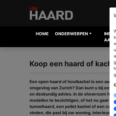
W
HOME
ONDERWERPEN
INFO
t
AANV
w
u
a
Koop een haard of kachel
g
h
g
Een open haard of houtkachel is een aanwi
G
omgeving van Zurich? Dan kunt u bij een ha
en deskundig advies. In de showroom heef
modellen te bezichtigen, of het nu gaat o
tunnelhaard, een pellet kachel of een cv h
vinden, die past bij uw woning, interieur e