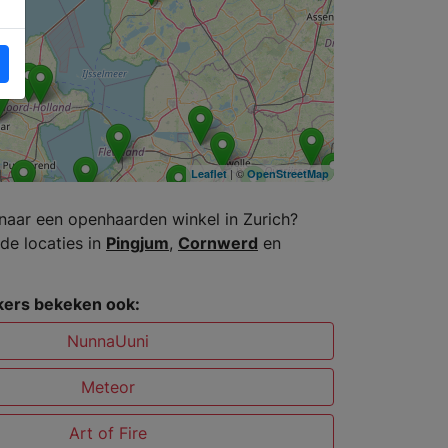
| ©
Leaflet
OpenStreetMap
naar een openhaarden winkel in Zurich?
de locaties in
Pingjum
,
Cornwerd
en
ers bekeken ook:
NunnaUuni
Meteor
Art of Fire