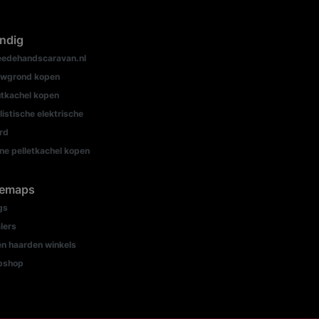
ndig
edehandscaravan.nl
wgrond kopen
tkachel kopen
listische elektrische
rd
ine pelletkachel kopen
temaps
gs
lers
n haarden winkels
bshop