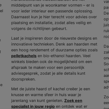
va
e
middelpunt van je woonkamer vormen – er is
pas
el
voor ieder interieur een passende oplossing.
De
Daarnaast kun je hier terecht voor advies over
op
plaatsing en installatie, zodat alles veilig en
ju
volgens de richtlijnen gebeurt.
ru
ro
Laat je inspireren door de nieuwste designs en
e
innovatieve technieken. Denk aan haarden met
Da
een hoog rendement of duurzame opties zoals
t
za
pelletkachels
en bio-ethanol haarden. Veel
on
winkels bieden ook de mogelijkheid om een
So
afspraak te maken voor een persoonlijk
sc
adviesgesprek, zodat je alle details kunt
aa
doorspreken.
spe
de
ad
Met de juiste haard of kachel creëer je een
knusse en warme sfeer in huis waar je
Zo
jarenlang van kunt genieten.
Zoek een
ee
specialist in jouw regio
en ontdek wat er
ov