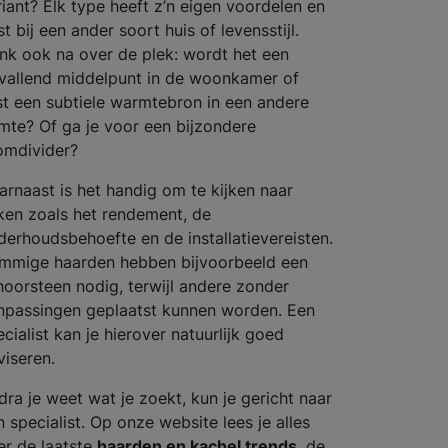
riant? Elk type heeft z’n eigen voordelen en
t bij een ander soort huis of levensstijl.
nk ook na over de plek: wordt het een
vallend middelpunt in de woonkamer of
ist een subtiele warmtebron in een andere
imte? Of ga je voor een bijzondere
omdivider?
arnaast is het handig om te kijken naar
ken zoals het rendement, de
derhoudsbehoefte en de installatievereisten.
mmige haarden hebben bijvoorbeeld een
hoorsteen nodig, terwijl andere zonder
npassingen geplaatst kunnen worden. Een
cialist kan je hierover natuurlijk goed
viseren.
dra je weet wat je zoekt, kun je gericht naar
n specialist. Op onze website lees je alles
er de laatste
haarden en kachel trends
, de