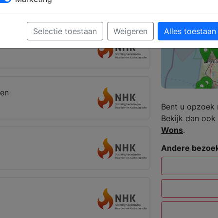
Zurich
Selectie toestaan
Weigeren
Alles toestaan
se
den
Bent u opzoek 
Bekijk dan ook 
Wons
.
Andere bezoek