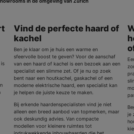
n showrooms in de omgeving van Zurich
rt
Vind de perfecte haard of
W
kachel
h
o
Ben je klaar om je huis een warme en
sfeervolle boost te geven? Voor de aanschaf
Ee
is
van een haard of kachel is een bezoek aan een
zo
specialist een slimme zet. Of je nu op zoek
pra
bent naar een houtkachel, gaskachel of een
sl
en
moderne elektrische haard, een specialist kan
mo
n
je helpen de juiste keuze te maken.
pa
Bij erkende haardenspecialisten vind je niet
Be
alleen een breed aanbod van topmerken, maar
je
ook deskundig advies. Van compacte
ho
modellen voor kleinere ruimtes tot
ki
indrukwekkende inbouwhaarden die het