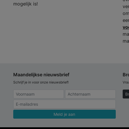
mogelijk is!
ve
om
ee
vo
ma
ma
Maandelijkse nieuwsbrief
Br
Schrijf je in voor onze nieuwsbrief!
Vra
B
Meld je aan