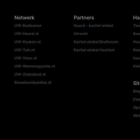
Netwerk
Partners
Ha
UW-Badkamer
Haard - kachel winkel
Twe
UW-Haard.nl
Utrecht
Bou
UW-Keuken.nl
Kachel winkel Eindhoven
Hou
UW-Tuin.nl
Kachel winkel Haarlem
Rea
UW-Vloer.nl
haa
UW-Woonmagazine.nl
Kle
UW-Zwembad.nl
Bouwkavelsonline.nl
Si
Blo
Dea
Ope
We