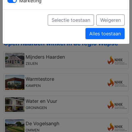
Marketing
Laat u informeren over de verschillende
mogelijkheden op het gebied van open haarden,
gashaarden, liftdeurhaarden, cv houthaarden, pellet
Selectie toestaan
Weigeren
kachels, houtkachels, gaskachels en geschikte
rookkanalen
Alles toestaan
Open haarden winkel in de regio Wapse
Mijnders Haarden
ZEIJEN
Warmtestore
KAMPEN
Water en Vuur
GRONINGEN
De Vogelsangh
OMMEN