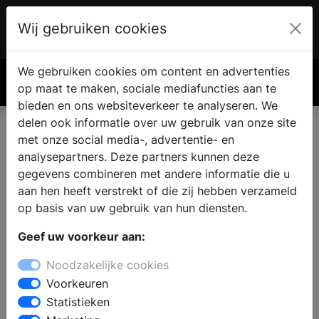
Wij gebruiken cookies
Account
€ 0.00
We gebruiken cookies om content en advertenties
Zoek
op maat te maken, sociale mediafuncties aan te
bieden en ons websiteverkeer te analyseren. We
delen ook informatie over uw gebruik van onze site
met onze social media-, advertentie- en
Haard of kachel vinden in
analysepartners. Deze partners kunnen deze
Wapse
gegevens combineren met andere informatie die u
aan hen heeft verstrekt of die zij hebben verzameld
op basis van uw gebruik van hun diensten.
Waar koop je een openhaard of kachel in Wapse?
Geef uw voorkeur aan:
Bezoek een haardenspecialist in de omgeving en
bekijk alle soorten haarden in de showroom. De
Noodzakelijke cookies
specialist zal u graag adviseren over een geschikte
Voorkeuren
haard toegepast op uw woonsituatie en budget en
Statistieken
over een vakkundige installatie van uw eigen haard.