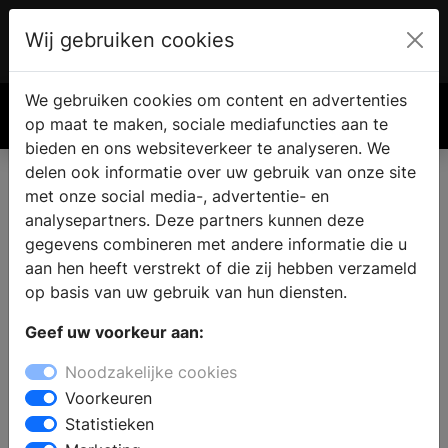
Wij gebruiken cookies
Account
€ 0.00
We gebruiken cookies om content en advertenties
Zoek
op maat te maken, sociale mediafuncties aan te
bieden en ons websiteverkeer te analyseren. We
delen ook informatie over uw gebruik van onze site
met onze social media-, advertentie- en
Haard of kachel vinden in
analysepartners. Deze partners kunnen deze
Twello
gegevens combineren met andere informatie die u
aan hen heeft verstrekt of die zij hebben verzameld
op basis van uw gebruik van hun diensten.
Waar koop je een openhaard of kachel in Twello?
Geef uw voorkeur aan:
Bezoek een haardenspecialist in de omgeving en
bekijk alle soorten haarden in de showroom. De
Noodzakelijke cookies
specialist zal u graag adviseren over een geschikte
Voorkeuren
haard toegepast op uw woonsituatie en budget en
Statistieken
over een vakkundige installatie van uw eigen haard.