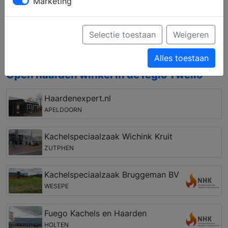
Marketing
Laat u informeren over de verschillende
mogelijkheden op het gebied van open haarden,
gashaarden, liftdeurhaarden, cv houthaarden, pellet
Selectie toestaan
Weigeren
kachels, houtkachels, gaskachels en geschikte
rookkanalen
Alles toestaan
Open haarden winkel in de regio Twello
Haardenexpert.nl
APELDOORN
Kachelspeciaalzaak Wichink Kruit
ZUTPHEN
Kachelspeciaalzaak Bruggeman BV
WESEPE
Fuego Kachels en Haarden
HOLTEN