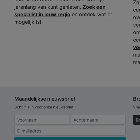
Zo
jarenlang van kunt genieten.
Zoek een
ee
specialist in jouw regio
en ontdek wat er
ov
mogelijk is!
ve
om
ee
vo
ma
ma
Maandelijkse nieuwsbrief
Br
Schrijf je in voor onze nieuwsbrief!
Vra
B