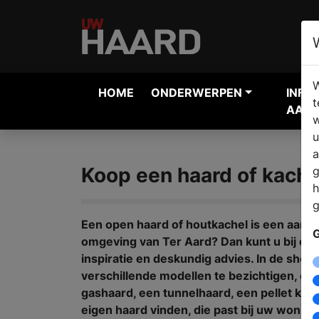
W
HOME
ONDERWERPEN
INFO
t
AANV
w
u
a
Koop een haard of kachel
g
h
g
Een open haard of houtkachel is een aanwi
G
omgeving van Ter Aard? Dan kunt u bij een
inspiratie en deskundig advies. In de sho
verschillende modellen te bezichtigen, of
gashaard, een tunnelhaard, een pellet kach
eigen haard vinden, die past bij uw woning,