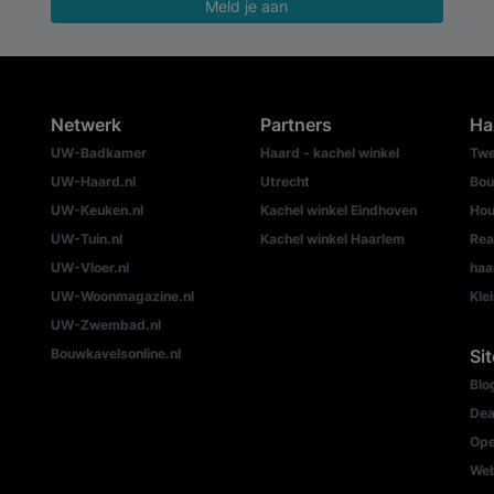
Meld je aan
Netwerk
Partners
Ha
UW-Badkamer
Haard - kachel winkel
Twe
UW-Haard.nl
Utrecht
Bou
UW-Keuken.nl
Kachel winkel Eindhoven
Hou
UW-Tuin.nl
Kachel winkel Haarlem
Rea
UW-Vloer.nl
haa
UW-Woonmagazine.nl
Kle
UW-Zwembad.nl
Bouwkavelsonline.nl
Si
Blo
Dea
Ope
We