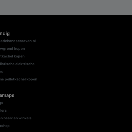
ndig
edehandscaravan.nl
wgrond kopen
tkachel kopen
listische elektrische
rd
ine pelletkachel kopen
temaps
gs
lers
n haarden winkels
bshop