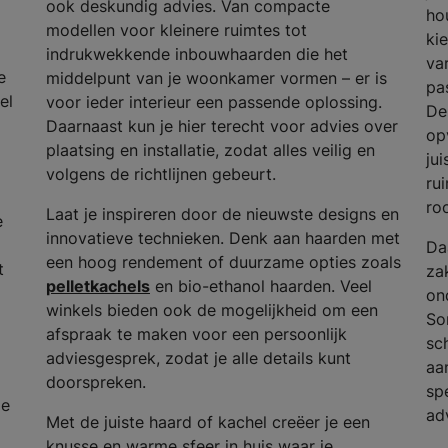
ook deskundig advies. Van compacte
ho
modellen voor kleinere ruimtes tot
ki
indrukwekkende inbouwhaarden die het
va
e
middelpunt van je woonkamer vormen – er is
pas
el
voor ieder interieur een passende oplossing.
De
Daarnaast kun je hier terecht voor advies over
op
plaatsing en installatie, zodat alles veilig en
ju
volgens de richtlijnen gebeurt.
ru
ro
Laat je inspireren door de nieuwste designs en
e
innovatieve technieken. Denk aan haarden met
Da
een hoog rendement of duurzame opties zoals
t
za
pelletkachels
en bio-ethanol haarden. Veel
on
winkels bieden ook de mogelijkheid om een
So
afspraak te maken voor een persoonlijk
sc
adviesgesprek, zodat je alle details kunt
aa
doorspreken.
spe
de
ad
Met de juiste haard of kachel creëer je een
knusse en warme sfeer in huis waar je