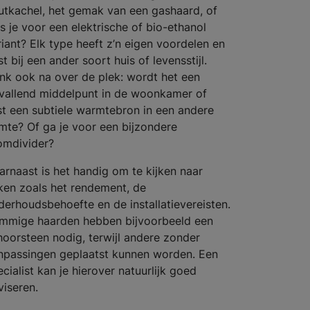
utkachel, het gemak van een gashaard, of
es je voor een elektrische of bio-ethanol
riant? Elk type heeft z’n eigen voordelen en
t bij een ander soort huis of levensstijl.
nk ook na over de plek: wordt het een
vallend middelpunt in de woonkamer of
ist een subtiele warmtebron in een andere
imte? Of ga je voor een bijzondere
omdivider?
arnaast is het handig om te kijken naar
ken zoals het rendement, de
derhoudsbehoefte en de installatievereisten.
mmige haarden hebben bijvoorbeeld een
hoorsteen nodig, terwijl andere zonder
npassingen geplaatst kunnen worden. Een
cialist kan je hierover natuurlijk goed
viseren.