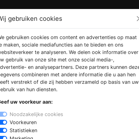
Zoek
Wij gebruiken cookies
e gebruiken cookies om content en advertenties op maat
RMATIE
VERKOOPLOCATIE
WEBSHO
e maken, sociale mediafuncties aan te bieden en ons
RAGEN
VINDEN
ebsiteverkeer te analyseren. We delen ook informatie over
w gebruik van onze site met onze social media-,
dvertentie- en analysepartners. Deze partners kunnen dez
 in Ter Aard
egevens combineren met andere informatie die u aan hen
+
eeft verstrekt of die zij hebben verzameld op basis van uw
−
ebruik van hun diensten.
nst voor elke woning. Woont u in de
eef uw voorkeur aan:
 haardenspecialist terecht voor
wroom heeft u de mogelijkheid om
Noodzakelijke cookies
 het nu gaat om een open haard, een
Voorkeuren
el of een cv houthaard. Zo kunt u een
Statistieken
 interieur en budget.
Marketing