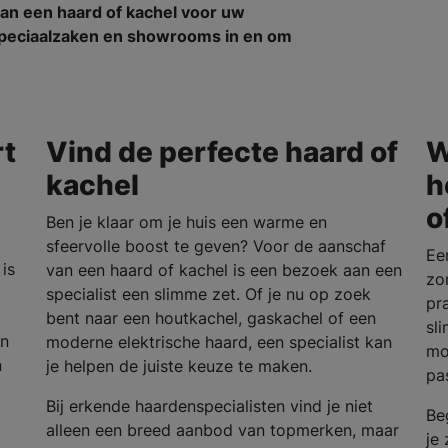
an een haard of kachel voor uw
nspeciaalzaken en showrooms in en om
rt
Vind de perfecte haard of
W
kachel
h
o
Ben je klaar om je huis een warme en
sfeervolle boost te geven? Voor de aanschaf
Ee
is
van een haard of kachel is een bezoek aan een
zo
specialist een slimme zet. Of je nu op zoek
pra
bent naar een houtkachel, gaskachel of een
sl
en
moderne elektrische haard, een specialist kan
mo
n
je helpen de juiste keuze te maken.
pa
Bij erkende haardenspecialisten vind je niet
Be
alleen een breed aanbod van topmerken, maar
je