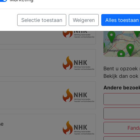
er Aard
Selectie toestaan
Weigeren
Alles toestaan
Bent u opzoek 
Bekijk dan ook 
Andere bezoek
se
Fanda