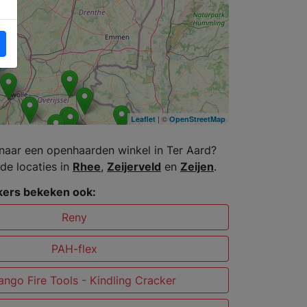
| ©
Leaflet
OpenStreetMap
naar een openhaarden winkel in Ter Aard?
de locaties in
Rhee
,
Zeijerveld
en
Zeijen
.
ers bekeken ook:
Reny
PAH-flex
ngo Fire Tools - Kindling Cracker