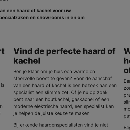
an een haard of kachel voor uw
nspeciaalzaken en showrooms in en om
rt
Vind de perfecte haard of
W
kachel
h
o
Ben je klaar om je huis een warme en
sfeervolle boost te geven? Voor de aanschaf
Ee
is
van een haard of kachel is een bezoek aan een
zo
specialist een slimme zet. Of je nu op zoek
pra
bent naar een houtkachel, gaskachel of een
sl
en
moderne elektrische haard, een specialist kan
mo
n
je helpen de juiste keuze te maken.
pa
Bij erkende haardenspecialisten vind je niet
Be