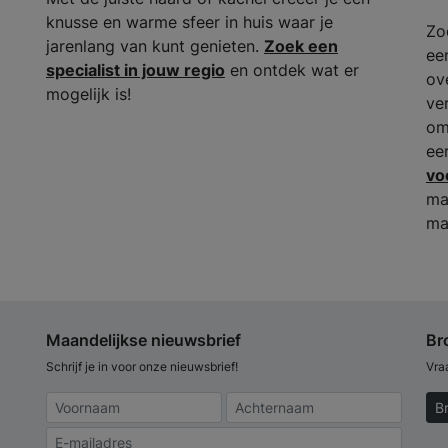
knusse en warme sfeer in huis waar je
Zo
jarenlang van kunt genieten.
Zoek een
ee
specialist in jouw regio
en ontdek wat er
ov
mogelijk is!
ve
om
ee
vo
ma
ma
Maandelijkse nieuwsbrief
Br
Schrijf je in voor onze nieuwsbrief!
Vra
B