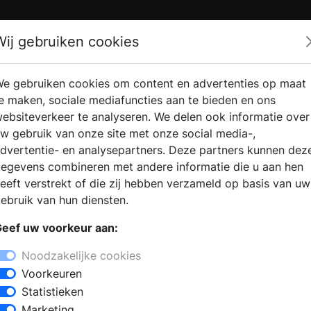
Zoek
Wij gebruiken cookies
e gebruiken cookies om content en advertenties op maat
RMATIE
VERKOOPLOCATIE
WEBSHO
e maken, sociale mediafuncties aan te bieden en ons
RAGEN
VINDEN
ebsiteverkeer te analyseren. We delen ook informatie over
w gebruik van onze site met onze social media-,
dvertentie- en analysepartners. Deze partners kunnen dez
en in Susteren
egevens combineren met andere informatie die u aan hen
+
eeft verstrekt of die zij hebben verzameld op basis van uw
−
ebruik van hun diensten.
ren? Bij een bezoek aan een
eef uw voorkeur aan:
outkachels, open haarden, gashaarden,
arden. De deskundige medewerkers
Noodzakelijke cookies
n model, passend bij uw woning en uw
Voorkeuren
ie van uw eigen haard en het
Statistieken
met professioneel advies verder
Marketing