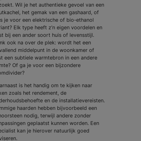
 zoekt. Wil je het authentieke gevoel van een
utkachel, het gemak van een gashaard, of
es je voor een elektrische of bio-ethanol
riant? Elk type heeft z’n eigen voordelen en
t bij een ander soort huis of levensstijl.
nk ook na over de plek: wordt het een
vallend middelpunt in de woonkamer of
ist een subtiele warmtebron in een andere
imte? Of ga je voor een bijzondere
omdivider?
arnaast is het handig om te kijken naar
ken zoals het rendement, de
derhoudsbehoefte en de installatievereisten.
mmige haarden hebben bijvoorbeeld een
hoorsteen nodig, terwijl andere zonder
npassingen geplaatst kunnen worden. Een
cialist kan je hierover natuurlijk goed
viseren.