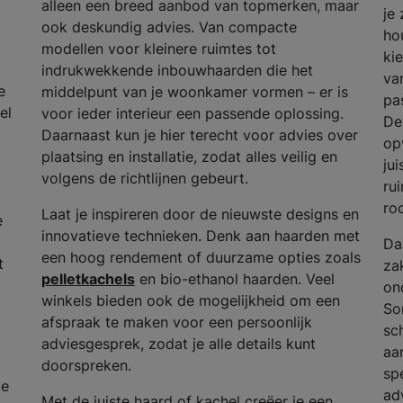
alleen een breed aanbod van topmerken, maar
je
ook deskundig advies. Van compacte
ho
modellen voor kleinere ruimtes tot
ki
indrukwekkende inbouwhaarden die het
va
e
middelpunt van je woonkamer vormen – er is
pas
el
voor ieder interieur een passende oplossing.
De
Daarnaast kun je hier terecht voor advies over
op
plaatsing en installatie, zodat alles veilig en
ju
volgens de richtlijnen gebeurt.
ru
ro
Laat je inspireren door de nieuwste designs en
e
innovatieve technieken. Denk aan haarden met
Da
een hoog rendement of duurzame opties zoals
t
za
pelletkachels
en bio-ethanol haarden. Veel
on
winkels bieden ook de mogelijkheid om een
So
afspraak te maken voor een persoonlijk
sc
adviesgesprek, zodat je alle details kunt
aa
doorspreken.
spe
de
ad
Met de juiste haard of kachel creëer je een