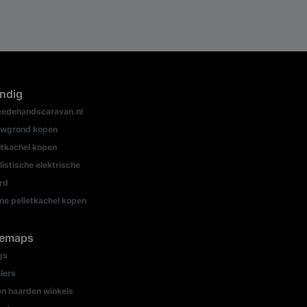
ndig
edehandscaravan.nl
wgrond kopen
tkachel kopen
listische elektrische
rd
ine pelletkachel kopen
temaps
gs
lers
n haarden winkels