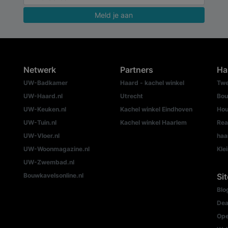
Meld je aan
Netwerk
Partners
Ha
UW-Badkamer
Haard - kachel winkel
Twe
UW-Haard.nl
Utrecht
Bou
UW-Keuken.nl
Kachel winkel Eindhoven
Hou
UW-Tuin.nl
Kachel winkel Haarlem
Rea
UW-Vloer.nl
haa
UW-Woonmagazine.nl
Kle
UW-Zwembad.nl
Bouwkavelsonline.nl
Si
Blo
Dea
Ope