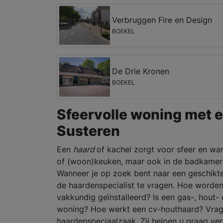
Verbruggen Fire en Design
BOEKEL
De Drie Kronen
BOEKEL
Sfeervolle woning met e
Susteren
Een
haard
of kachel zorgt voor sfeer en war
of (woon)keuken, maar ook in de badkamer 
Wanneer je op zoek bent naar een geschikt
de haardenspecialist te vragen. Hoe worden
vakkundig geïnstalleerd? Is een gas-, hout- 
woning? Hoe werkt een cv-houthaard? Vragen
haardenspeciaalzaak. Zij helpen u graag ve