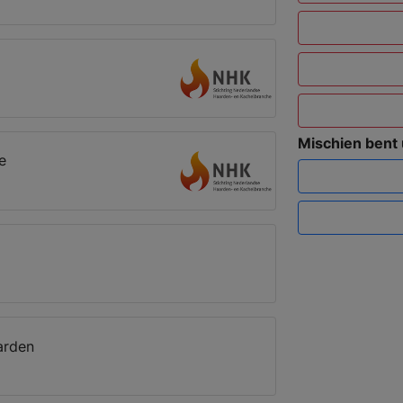
Mischien bent
e
arden