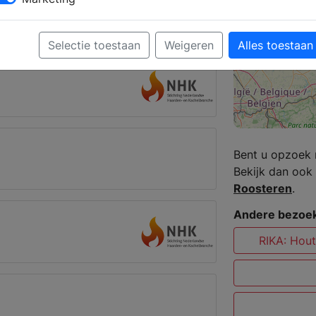
Susteren
Selectie toestaan
Weigeren
Alles toestaan
Bent u opzoek 
Bekijk dan ook 
Roosteren
.
Andere bezoek
RIKA: Hout