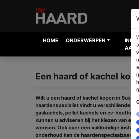
W
HOME
ONDERWERPEN
INFO
t
AANV
w
u
a
Een haard of kachel kop
g
h
g
Wilt u een haard of kachel kopen in Suste
G
haardenspecialist vindt u verschillende h
gaskachels, pellet kachels en cv-houtha
kunnen u adviseren bij het kiezen van ee
wensen. Ook over een vakkundige installat
onderhoud kan de haardenspeciaalzaak u 