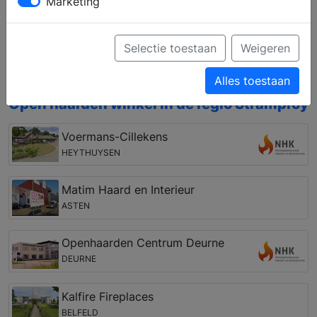
Marketing
het gebied van houthaarden en gashaarden,
vrijstaand en inbouw, of pellet kachels, houtkachels
en gaskachels. Bovendien kunt u zich laten
Selectie toestaan
Weigeren
informeren over een vakkundige installatie en de
mogelijkheden van de rookkanalen.
Alles toestaan
Open haarden winkel in de regio Stramproy
Voermans-Cillekens
HEYTHUYSEN
Matim Haard en Interieur
ASTEN
Openhaarden Centrum Deurne
DEURNE
Kalfire Fireplaces
BELFELD