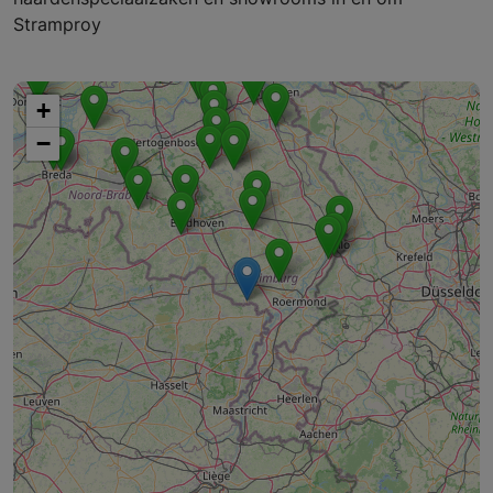
Stramproy
+
−