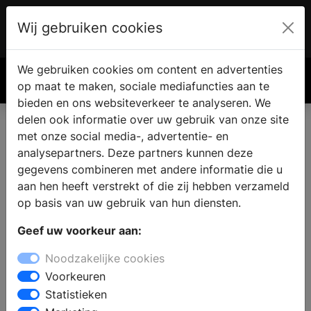
Wij gebruiken cookies
Account
€ 0.00
We gebruiken cookies om content en advertenties
Zoek
op maat te maken, sociale mediafuncties aan te
bieden en ons websiteverkeer te analyseren. We
delen ook informatie over uw gebruik van onze site
met onze social media-, advertentie- en
Eigen haard of kachel vinden
analysepartners. Deze partners kunnen deze
in Stramproy
gegevens combineren met andere informatie die u
aan hen heeft verstrekt of die zij hebben verzameld
op basis van uw gebruik van hun diensten.
Wanneer u een open haard of kachel wilt kopen in
Geef uw voorkeur aan:
Stramproy kunt u inspiratie op doen bij de
haardenspecialist. Bij een specialist zijn verschillende
Noodzakelijke cookies
soorten haarden te bezichtigen en kunt u uitzoeken
Voorkeuren
wat de mogelijkheden zijn voor uw woning, interieur
Statistieken
en budget. Bij de haardenspeciaalzaak vindt u alles op