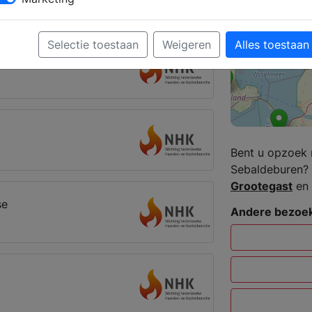
Sebaldeburen
Selectie toestaan
Weigeren
Alles toestaan
Bent u opzoek 
Sebaldeburen? 
Grootegast
en
se
Andere bezoek