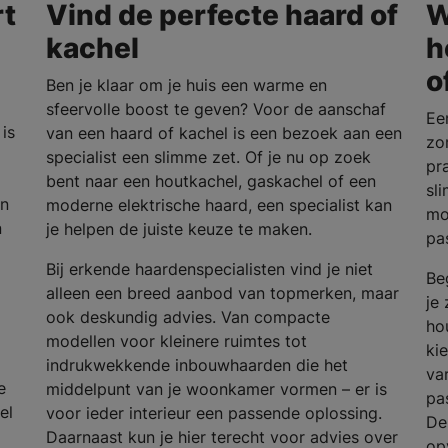
rt
Vind de perfecte haard of
W
kachel
h
o
Ben je klaar om je huis een warme en
sfeervolle boost te geven? Voor de aanschaf
Ee
is
van een haard of kachel is een bezoek aan een
zo
specialist een slimme zet. Of je nu op zoek
pra
bent naar een houtkachel, gaskachel of een
sl
en
moderne elektrische haard, een specialist kan
mo
n
je helpen de juiste keuze te maken.
pa
Bij erkende haardenspecialisten vind je niet
Be
alleen een breed aanbod van topmerken, maar
je
ook deskundig advies. Van compacte
ho
modellen voor kleinere ruimtes tot
ki
indrukwekkende inbouwhaarden die het
va
e
middelpunt van je woonkamer vormen – er is
pas
el
voor ieder interieur een passende oplossing.
De
Daarnaast kun je hier terecht voor advies over
op