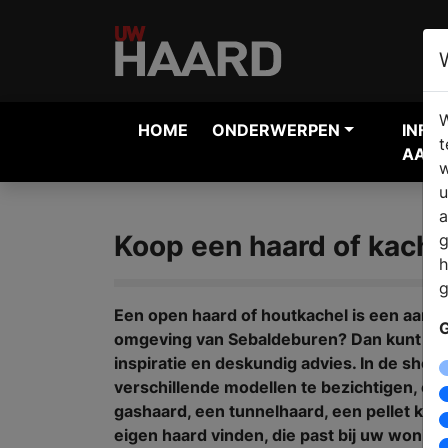
W
HOME
ONDERWERPEN
INFO
t
AANV
w
u
a
Koop een haard of kache
g
h
g
Een open haard of houtkachel is een aanwi
G
omgeving van Sebaldeburen? Dan kunt u bi
inspiratie en deskundig advies. In de sho
verschillende modellen te bezichtigen, of
gashaard, een tunnelhaard, een pellet kach
eigen haard vinden, die past bij uw woning,