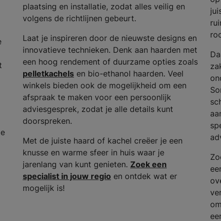
plaatsing en installatie, zodat alles veilig en
ju
volgens de richtlijnen gebeurt.
ru
ro
Laat je inspireren door de nieuwste designs en
e
innovatieve technieken. Denk aan haarden met
Da
een hoog rendement of duurzame opties zoals
t
za
pelletkachels
en bio-ethanol haarden. Veel
on
winkels bieden ook de mogelijkheid om een
So
afspraak te maken voor een persoonlijk
sc
adviesgesprek, zodat je alle details kunt
aa
doorspreken.
spe
de
ad
Met de juiste haard of kachel creëer je een
knusse en warme sfeer in huis waar je
Zo
jarenlang van kunt genieten.
Zoek een
ee
specialist in jouw regio
en ontdek wat er
ov
mogelijk is!
ve
om
ee