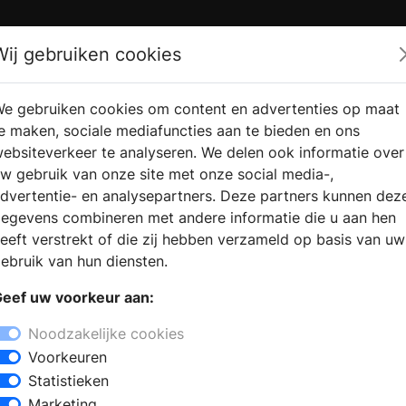
Zoek
Wij gebruiken cookies
e gebruiken cookies om content en advertenties op maat
RMATIE
VERKOOPLOCATIE
WEBSHO
e maken, sociale mediafuncties aan te bieden en ons
RAGEN
VINDEN
ebsiteverkeer te analyseren. We delen ook informatie over
w gebruik van onze site met onze social media-,
dvertentie- en analysepartners. Deze partners kunnen dez
l in Sebaldeburen
egevens combineren met andere informatie die u aan hen
+
eeft verstrekt of die zij hebben verzameld op basis van uw
−
ebruik van hun diensten.
nst voor elke woning. Woont u in de
eef uw voorkeur aan:
j een haardenspecialist terecht voor
wroom heeft u de mogelijkheid om
Noodzakelijke cookies
 het nu gaat om een open haard, een
Voorkeuren
el of een cv houthaard. Zo kunt u een
Statistieken
 interieur en budget.
Marketing