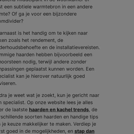
ist een subtiele warmtebron in een andere
imte? Of ga je voor een bijzondere
omdivider?
arnaast is het handig om te kijken naar
ken zoals het rendement, de
derhoudsbehoefte en de installatievereisten.
mmige haarden hebben bijvoorbeeld een
hoorsteen nodig, terwijl andere zonder
npassingen geplaatst kunnen worden. Een
cialist kan je hierover natuurlijk goed
viseren.
dra je weet wat je zoekt, kun je gericht naar
n specialist. Op onze website lees je alles
er de laatste
haarden en kachel trends
, de
rschillende soorten haarden en handige tips
 je keuze makkelijker te maken. Verdiep je
rst goed in de mogelijkheden, en
stap dan