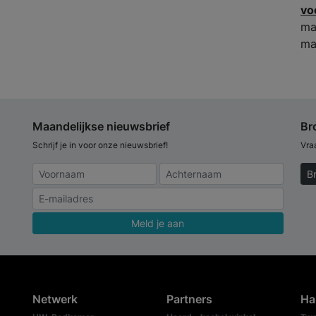
vo
ma
ma
Maandelijkse nieuwsbrief
Br
Schrijf je in voor onze nieuwsbrief!
Vra
B
Meld je aan
Netwerk
Partners
Ha