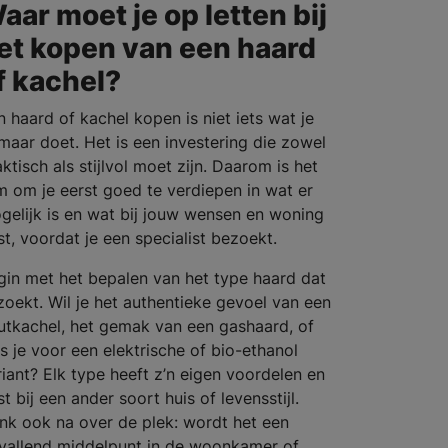
aar moet je op letten bij
et kopen van een haard
f kachel?
n haard of kachel kopen is niet iets wat je
maar doet. Het is een investering die zowel
ktisch als stijlvol moet zijn. Daarom is het
im om je eerst goed te verdiepen in wat er
gelijk is en wat bij jouw wensen en woning
st, voordat je een specialist bezoekt.
gin met het bepalen van het type haard dat
 zoekt. Wil je het authentieke gevoel van een
utkachel, het gemak van een gashaard, of
es je voor een elektrische of bio-ethanol
riant? Elk type heeft z’n eigen voordelen en
t bij een ander soort huis of levensstijl.
nk ook na over de plek: wordt het een
vallend middelpunt in de woonkamer of