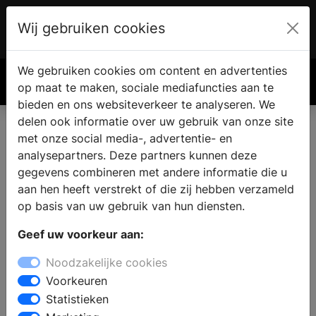
Wij gebruiken cookies
Account
€ 0.00
We gebruiken cookies om content en advertenties
Zoek
op maat te maken, sociale mediafuncties aan te
bieden en ons websiteverkeer te analyseren. We
delen ook informatie over uw gebruik van onze site
met onze social media-, advertentie- en
Een haard of kachel kopen in
analysepartners. Deze partners kunnen deze
Schipborg
gegevens combineren met andere informatie die u
aan hen heeft verstrekt of die zij hebben verzameld
op basis van uw gebruik van hun diensten.
Wilt u een haard of kachel kopen in Schipborg? Bij een
Geef uw voorkeur aan:
bezoek aan een haardenspecialist vindt u
verschillende houtkachels, open haarden,
Noodzakelijke cookies
gashaarden, gaskachels, pellet kachels en cv-
Voorkeuren
houthaarden. De deskundige medewerkers kunnen u
Statistieken
adviseren bij het kiezen van een model, passend bij