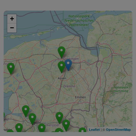
+
−
| ©
Leaflet
OpenStreetMap