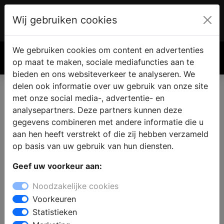
Wij gebruiken cookies
Account
€ 0.00
We gebruiken cookies om content en advertenties
Zoek
op maat te maken, sociale mediafuncties aan te
bieden en ons websiteverkeer te analyseren. We
delen ook informatie over uw gebruik van onze site
met onze social media-, advertentie- en
Koop een haard of kachel in
analysepartners. Deze partners kunnen deze
Schijf
gegevens combineren met andere informatie die u
aan hen heeft verstrekt of die zij hebben verzameld
op basis van uw gebruik van hun diensten.
Een open haard of houtkachel is een aanwinst voor
Geef uw voorkeur aan:
elke woning. Woont u in de omgeving van Schijf? Dan
kunt u bij een haardenspecialist terecht voor
Noodzakelijke cookies
inspiratie en deskundig advies. In de showroom heeft
Voorkeuren
u de mogelijkheid om verschillende modellen te
Statistieken
bezichtigen, of het nu gaat om een open haard, een