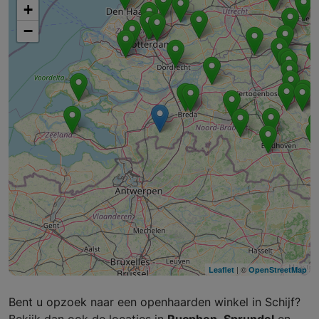
+
−
| ©
Leaflet
OpenStreetMap
Bent u opzoek naar een openhaarden winkel in Schijf?