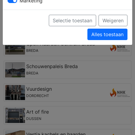
Marketing
gashaard, een tunnelhaard, een pellet kachel of een
cv houthaard. Zo kunt u een eigen haard vinden, die
past bij uw woning, interieur en budget.
Selectie toestaan
Weigeren
Open haarden winkel in de regio Schijf
Alles toestaan
Open Haarden Centrum Breda
BREDA
Schouwenpaleis Breda
BREDA
Vuurdesign
DORDRECHT
Art of fire
DUSSEN
Vestia kachels en haarden