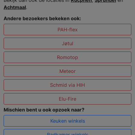
Bekijk dan ook de locaties in
Rucphen
,
Sprundel
en
Achtmaal
.
Andere bezoekers bekeken ook:
PAH-flex
Jøtul
Romotop
Meteor
Schmid via HIH
Elu-Fire
Mischien bent u ook opzoek naar?
Keuken winkels
Badkamer winkels