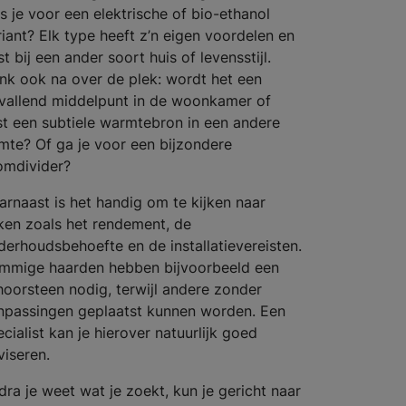
es je voor een elektrische of bio-ethanol
riant? Elk type heeft z’n eigen voordelen en
t bij een ander soort huis of levensstijl.
nk ook na over de plek: wordt het een
vallend middelpunt in de woonkamer of
ist een subtiele warmtebron in een andere
imte? Of ga je voor een bijzondere
omdivider?
arnaast is het handig om te kijken naar
ken zoals het rendement, de
derhoudsbehoefte en de installatievereisten.
mmige haarden hebben bijvoorbeeld een
hoorsteen nodig, terwijl andere zonder
npassingen geplaatst kunnen worden. Een
cialist kan je hierover natuurlijk goed
viseren.
dra je weet wat je zoekt, kun je gericht naar