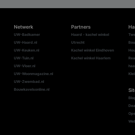
Netwerk
Partners
Ha
UW-Badkamer
Haard - kachel winkel
Twe
UW-Haard.nl
Utrecht
Bou
UW-Keuken.nl
Kachel winkel Eindhoven
Hou
UW-Tuin.nl
Kachel winkel Haarlem
Rea
UW-Vloer.nl
haa
UW-Woonmagazine.nl
Kle
UW-Zwembad.nl
Bouwkavelsonline.nl
Si
Blo
Dea
Ope
We