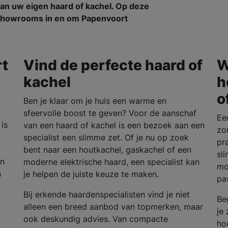
an uw eigen haard of kachel. Op deze
n showrooms in en om Papenvoort
rt
Vind de perfecte haard of
W
kachel
h
o
Ben je klaar om je huis een warme en
sfeervolle boost te geven? Voor de aanschaf
Ee
is
van een haard of kachel is een bezoek aan een
zo
specialist een slimme zet. Of je nu op zoek
pra
bent naar een houtkachel, gaskachel of een
sl
en
moderne elektrische haard, een specialist kan
mo
n
je helpen de juiste keuze te maken.
pa
Bij erkende haardenspecialisten vind je niet
Be
alleen een breed aanbod van topmerken, maar
je
ook deskundig advies. Van compacte
ho