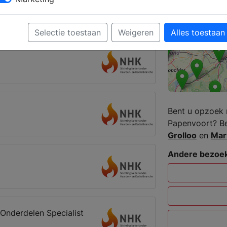
kkanalen
Papenvoort
Selectie toestaan
Weigeren
Alles toestaan
Bent u opzoek 
Papenvoort? Be
Grolloo
en
Mar
Andere bezoek
Onderdelen Specialist