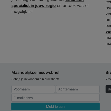
ee
specialist in jouw regio
en ontdek wat er
ov
mogelijk is!
ve
om
ee
vo
ma
ma
Maandelijkse nieuwsbrief
Br
Schrijf je in voor onze nieuwsbrief!
Vra
B
Meld je aan