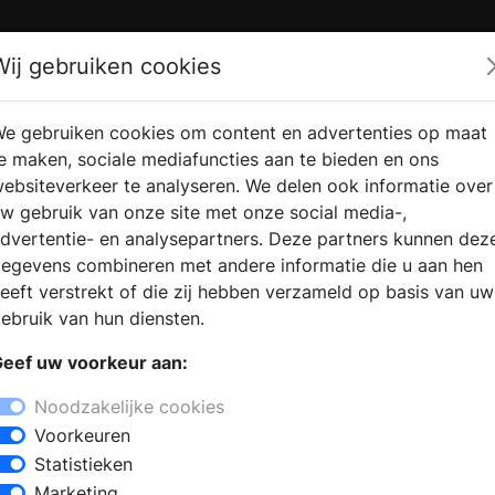
Zoek
Wij gebruiken cookies
e gebruiken cookies om content en advertenties op maat
RMATIE
VERKOOPLOCATIE
WEBSHO
e maken, sociale mediafuncties aan te bieden en ons
RAGEN
VINDEN
ebsiteverkeer te analyseren. We delen ook informatie over
w gebruik van onze site met onze social media-,
dvertentie- en analysepartners. Deze partners kunnen dez
in Papenvoort
egevens combineren met andere informatie die u aan hen
+
eeft verstrekt of die zij hebben verzameld op basis van uw
−
ebruik van hun diensten.
 Papenvoort? Bezoek een
eef uw voorkeur aan:
k alle soorten haarden in de showroom.
een geschikte haard toegepast op uw
Noodzakelijke cookies
dige installatie van uw eigen haard.
Voorkeuren
mogelijkheden op het gebied van open
Statistieken
outhaarden, pellet kachels,
Marketing