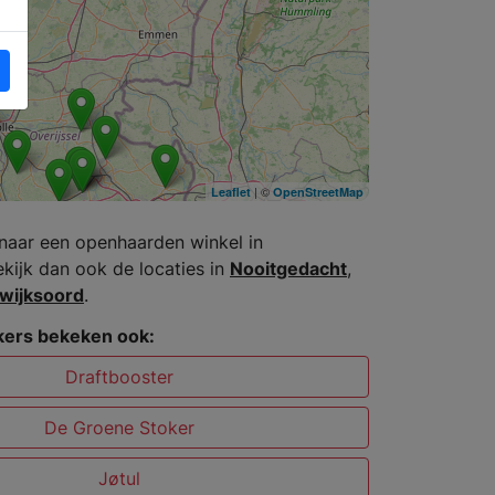
| ©
Leaflet
OpenStreetMap
naar een openhaarden winkel in
kijk dan ook de locaties in
Nooitgedacht
,
wijksoord
.
ers bekeken ook:
Draftbooster
De Groene Stoker
Jøtul