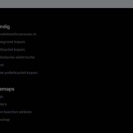
ndig
edehandscaravan.nl
wgrond kopen
tkachel kopen
listische elektrische
rd
ine pelletkachel kopen
temaps
gs
lers
n haarden winkels
bshop