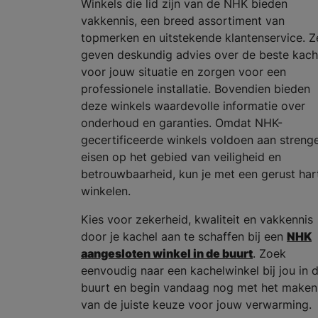
Winkels die lid zijn van de NHK bieden
vakkennis, een breed assortiment van
topmerken en uitstekende klantenservice. Z
geven deskundig advies over de beste kach
voor jouw situatie en zorgen voor een
professionele installatie. Bovendien bieden
deze winkels waardevolle informatie over
onderhoud en garanties. Omdat NHK-
gecertificeerde winkels voldoen aan streng
eisen op het gebied van veiligheid en
betrouwbaarheid, kun je met een gerust har
winkelen.
Kies voor zekerheid, kwaliteit en vakkennis
door je kachel aan te schaffen bij een
NHK
aangesloten winkel in de buurt
. Zoek
eenvoudig naar een kachelwinkel bij jou in 
buurt en begin vandaag nog met het maken
van de juiste keuze voor jouw verwarming.