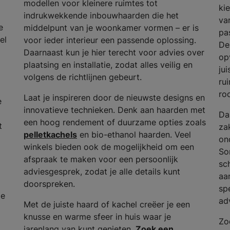
modellen voor kleinere ruimtes tot
ki
indrukwekkende inbouwhaarden die het
va
e
middelpunt van je woonkamer vormen – er is
pas
el
voor ieder interieur een passende oplossing.
De
Daarnaast kun je hier terecht voor advies over
op
plaatsing en installatie, zodat alles veilig en
ju
volgens de richtlijnen gebeurt.
ru
ro
Laat je inspireren door de nieuwste designs en
e
innovatieve technieken. Denk aan haarden met
Da
een hoog rendement of duurzame opties zoals
t
za
pelletkachels
en bio-ethanol haarden. Veel
on
winkels bieden ook de mogelijkheid om een
So
afspraak te maken voor een persoonlijk
sc
adviesgesprek, zodat je alle details kunt
aa
doorspreken.
spe
de
ad
Met de juiste haard of kachel creëer je een
knusse en warme sfeer in huis waar je
Zo
jarenlang van kunt genieten.
Zoek een