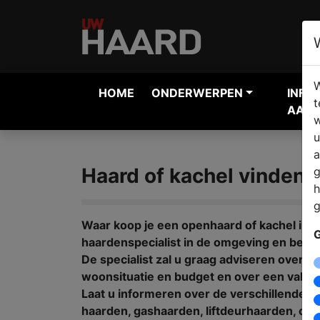
W
HOME
ONDERWERPEN
INFO
t
AANV
w
u
a
Haard of kachel vinden 
g
h
g
Waar koop je een openhaard of kachel in
G
haardenspecialist in de omgeving en bekij
De specialist zal u graag adviseren over 
woonsituatie en budget en over een vakkun
Laat u informeren over de verschillende 
haarden, gashaarden, liftdeurhaarden, cv h