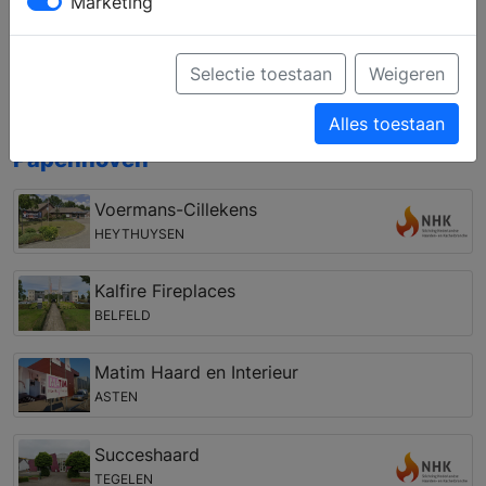
Marketing
uw woning en uw wensen. Ook over een vakkundige
installatie van uw eigen haard en het onderhoud kan
de haardenspeciaalzaak u met professioneel advies
Selectie toestaan
Weigeren
verder helpen.
Alles toestaan
Open haarden winkel in de regio
Papenhoven
Voermans-Cillekens
HEYTHUYSEN
Kalfire Fireplaces
BELFELD
Matim Haard en Interieur
ASTEN
Succeshaard
TEGELEN