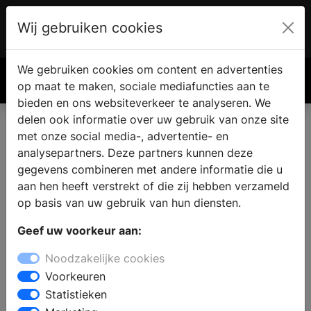
Wij gebruiken cookies
Account
€ 0.00
We gebruiken cookies om content en advertenties
Zoek
op maat te maken, sociale mediafuncties aan te
bieden en ons websiteverkeer te analyseren. We
delen ook informatie over uw gebruik van onze site
met onze social media-, advertentie- en
Een haard of kachel kopen in
analysepartners. Deze partners kunnen deze
Papenhoven
gegevens combineren met andere informatie die u
aan hen heeft verstrekt of die zij hebben verzameld
op basis van uw gebruik van hun diensten.
Wilt u een haard of kachel kopen in Papenhoven? Bij
Geef uw voorkeur aan:
een bezoek aan een haardenspecialist vindt u
verschillende houtkachels, open haarden,
Noodzakelijke cookies
gashaarden, gaskachels, pellet kachels en cv-
Voorkeuren
houthaarden. De deskundige medewerkers kunnen u
Statistieken
adviseren bij het kiezen van een model, passend bij