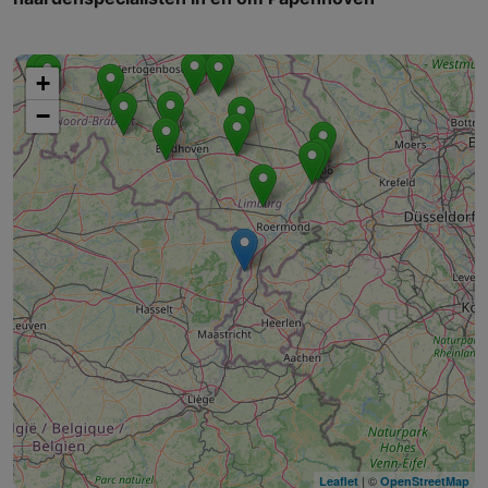
+
−
| ©
Leaflet
OpenStreetMap