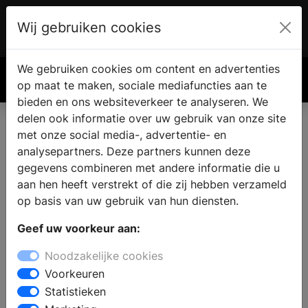
Wij gebruiken cookies
Account
€ 0.00
We gebruiken cookies om content en advertenties
Zoek
op maat te maken, sociale mediafuncties aan te
bieden en ons websiteverkeer te analyseren. We
delen ook informatie over uw gebruik van onze site
met onze social media-, advertentie- en
Eigen haard of kachel vinden
analysepartners. Deze partners kunnen deze
in Oeffelt
gegevens combineren met andere informatie die u
aan hen heeft verstrekt of die zij hebben verzameld
op basis van uw gebruik van hun diensten.
Wanneer u een open haard of kachel wilt kopen in
Geef uw voorkeur aan:
Oeffelt kunt u inspiratie op doen bij de
haardenspecialist. Bij een specialist zijn verschillende
Noodzakelijke cookies
soorten haarden te bezichtigen en kunt u uitzoeken
Voorkeuren
wat de mogelijkheden zijn voor uw woning, interieur
Statistieken
en budget. Bij de haardenspeciaalzaak vindt u alles op