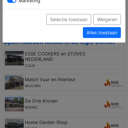
Marketing
het gebied van houthaarden en gashaarden,
vrijstaand en inbouw, of pellet kachels, houtkachels
en gaskachels. Bovendien kunt u zich laten
Selectie toestaan
Weigeren
informeren over een vakkundige installatie en de
mogelijkheden van de rookkanalen.
Alles toestaan
Open haarden winkel in de regio Oeffelt
ESSE COOKERS en STOVES
NEDERLAND
CUIJK
Match Vuur en Interieur
WIJCHEN
De Drie Kronen
BOEKEL
Home Garden Shop