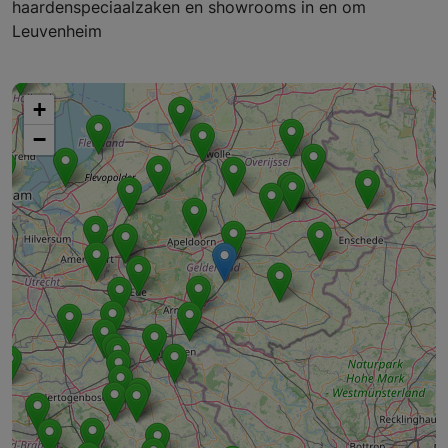
haardenspeciaalzaken en showrooms in en om
Leuvenheim
+
−