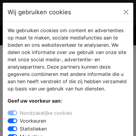
Wij gebruiken cookies
Account
€ 0.00
We gebruiken cookies om content en advertenties
Zoek
op maat te maken, sociale mediafuncties aan te
bieden en ons websiteverkeer te analyseren. We
delen ook informatie over uw gebruik van onze site
met onze social media-, advertentie- en
Vind een haard of kachel in
analysepartners. Deze partners kunnen deze
Leuvenheim
gegevens combineren met andere informatie die u
aan hen heeft verstrekt of die zij hebben verzameld
op basis van uw gebruik van hun diensten.
Bent u op zoek naar een eigen haard of houtkachel in
Geef uw voorkeur aan:
Leuvenheim? Met een bezoek aan een
haardenspecialist vindt u zeker een haard die bij uw
Noodzakelijke cookies
woning, stijl en budget past. In de showroom kunt u
Voorkeuren
de verschillende mogelijkheden zelf ervaren en
Statistieken
professioneel advies vragen aan de deskundige