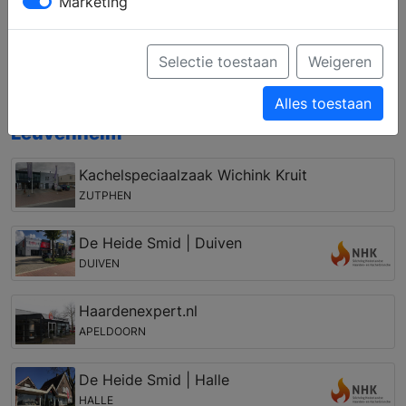
Marketing
medewerkers. Zij helpen u graag bij het vinden en
installeren van een nieuwe haard, of dit nu een open
haard, gashaard, pellet kachel, elektrische haard of
Selectie toestaan
Weigeren
cv-houthaard is.
Alles toestaan
Open haarden winkel in de regio
Leuvenheim
Kachelspeciaalzaak Wichink Kruit
ZUTPHEN
De Heide Smid | Duiven
DUIVEN
Haardenexpert.nl
APELDOORN
De Heide Smid | Halle
HALLE