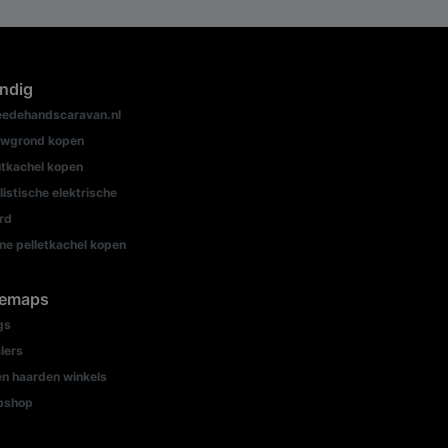
ndig
edehandscaravan.nl
wgrond kopen
tkachel kopen
listische elektrische
rd
ine pelletkachel kopen
temaps
gs
lers
n haarden winkels
bshop