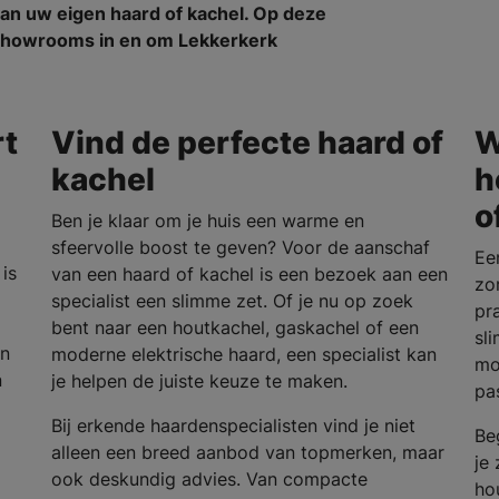
an uw eigen haard of kachel. Op deze
n showrooms in en om Lekkerkerk
rt
Vind de perfecte haard of
W
kachel
h
o
Ben je klaar om je huis een warme en
sfeervolle boost te geven? Voor de aanschaf
Ee
is
van een haard of kachel is een bezoek aan een
zo
specialist een slimme zet. Of je nu op zoek
pra
bent naar een houtkachel, gaskachel of een
sl
en
moderne elektrische haard, een specialist kan
mo
n
je helpen de juiste keuze te maken.
pa
Bij erkende haardenspecialisten vind je niet
Be
alleen een breed aanbod van topmerken, maar
je
ook deskundig advies. Van compacte
ho