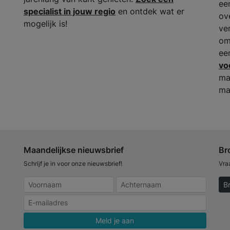
ee
specialist in jouw regio
en ontdek wat er
ov
mogelijk is!
ve
om
ee
vo
ma
ma
Maandelijkse nieuwsbrief
Br
Schrijf je in voor onze nieuwsbrief!
Vra
B
Meld je aan