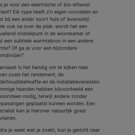
es je voor een elektrische of bio-ethanol
riant? Elk type heeft z’n eigen voordelen en
t bij een ander soort huis of levensstijl.
nk ook na over de plek: wordt het een
vallend middelpunt in de woonkamer of
ist een subtiele warmtebron in een andere
imte? Of ga je voor een bijzondere
omdivider?
arnaast is het handig om te kijken naar
ken zoals het rendement, de
derhoudsbehoefte en de installatievereisten.
mmige haarden hebben bijvoorbeeld een
hoorsteen nodig, terwijl andere zonder
npassingen geplaatst kunnen worden. Een
cialist kan je hierover natuurlijk goed
viseren.
dra je weet wat je zoekt, kun je gericht naar