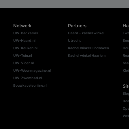
Netwerk
Partners
Ha
UW-Badkamer
Haard - kachel winkel
Twe
UW-Haard.nl
Utrecht
Bou
UW-Keuken.nl
Kachel winkel Eindhoven
Hou
UW-Tuin.nl
Kachel winkel Haarlem
Rea
UW-Vloer.nl
haa
UW-Woonmagazine.nl
Kle
UW-Zwembad.nl
Bouwkavelsonline.nl
Si
Blo
Dea
Ope
We