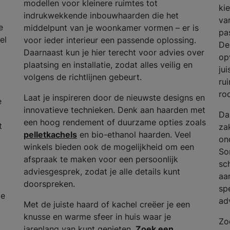
modellen voor kleinere ruimtes tot
ki
indrukwekkende inbouwhaarden die het
va
e
middelpunt van je woonkamer vormen – er is
pas
el
voor ieder interieur een passende oplossing.
De
Daarnaast kun je hier terecht voor advies over
op
plaatsing en installatie, zodat alles veilig en
ju
volgens de richtlijnen gebeurt.
ru
ro
Laat je inspireren door de nieuwste designs en
e
innovatieve technieken. Denk aan haarden met
Da
een hoog rendement of duurzame opties zoals
t
za
pelletkachels
en bio-ethanol haarden. Veel
on
winkels bieden ook de mogelijkheid om een
So
afspraak te maken voor een persoonlijk
sc
adviesgesprek, zodat je alle details kunt
aa
doorspreken.
spe
de
ad
Met de juiste haard of kachel creëer je een
knusse en warme sfeer in huis waar je
Zo
jarenlang van kunt genieten.
Zoek een