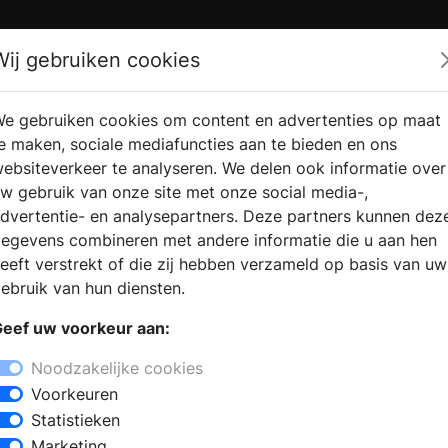
Zoek
Wij gebruiken cookies
e gebruiken cookies om content en advertenties op maat
RMATIE
VERKOOPLOCATIE
WEBSHO
e maken, sociale mediafuncties aan te bieden en ons
RAGEN
VINDEN
ebsiteverkeer te analyseren. We delen ook informatie over
w gebruik van onze site met onze social media-,
dvertentie- en analysepartners. Deze partners kunnen dez
in Lekkerkerk
egevens combineren met andere informatie die u aan hen
+
eeft verstrekt of die zij hebben verzameld op basis van uw
−
ebruik van hun diensten.
Lekkerkerk? Bezoek een
eef uw voorkeur aan:
k alle soorten haarden in de showroom.
een geschikte haard toegepast op uw
Noodzakelijke cookies
dige installatie van uw eigen haard.
Voorkeuren
mogelijkheden op het gebied van open
Statistieken
outhaarden, pellet kachels,
Marketing