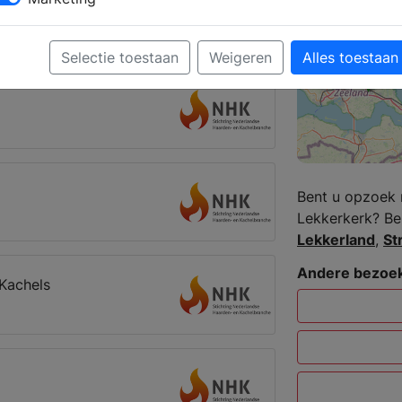
kkanalen
Lekkerkerk
Selectie toestaan
Weigeren
Alles toestaan
Bent u opzoek 
Lekkerkerk? Be
Lekkerland
,
St
Andere bezoek
Kachels