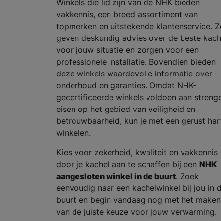
Winkels die lid zijn van de NHK bieden
vakkennis, een breed assortiment van
topmerken en uitstekende klantenservice. Z
geven deskundig advies over de beste kach
voor jouw situatie en zorgen voor een
professionele installatie. Bovendien bieden
deze winkels waardevolle informatie over
onderhoud en garanties. Omdat NHK-
gecertificeerde winkels voldoen aan streng
eisen op het gebied van veiligheid en
betrouwbaarheid, kun je met een gerust har
winkelen.
Kies voor zekerheid, kwaliteit en vakkennis
door je kachel aan te schaffen bij een
NHK
aangesloten winkel in de buurt
. Zoek
eenvoudig naar een kachelwinkel bij jou in 
buurt en begin vandaag nog met het maken
van de juiste keuze voor jouw verwarming.