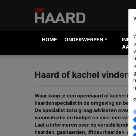
W
HOME
ONDERWERPEN
INFO
t
AANV
w
u
a
Haard of kachel vinden 
g
h
g
Waar koop je een openhaard of kachel in 
G
haardenspecialist in de omgeving en bekij
De specialist zal u graag adviseren over 
woonsituatie en budget en over een vakkun
Laat u informeren over de verschillende 
haarden, gashaarden, liftdeurhaarden, cv h