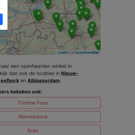
| ©
Leaflet
OpenStreetMap
naar een openhaarden winkel in
kijk dan ook de locaties in
Nieuw-
reefkerk
en
Alblasserdam
.
ers bekeken ook:
Trimline Fires
Warmtestore
Scan