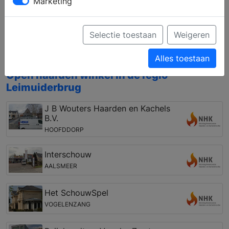
Marketing
het gebied van houthaarden en gashaarden,
vrijstaand en inbouw, of pellet kachels, houtkachels
en gaskachels. Bovendien kunt u zich laten
Selectie toestaan
Weigeren
informeren over een vakkundige installatie en de
mogelijkheden van de rookkanalen.
Alles toestaan
Open haarden winkel in de regio
Leimuiderbrug
J B Wouters Haarden en Kachels
B.V.
HOOFDDORP
Interschouw
AALSMEER
Het SchouwSpel
VOGELENZANG