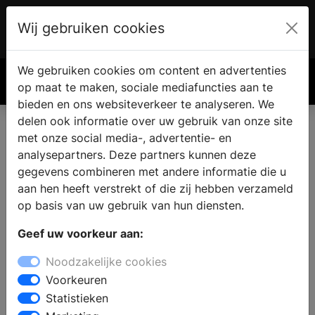
Wij gebruiken cookies
Account
€ 0.00
We gebruiken cookies om content en advertenties
Zoek
op maat te maken, sociale mediafuncties aan te
bieden en ons websiteverkeer te analyseren. We
delen ook informatie over uw gebruik van onze site
met onze social media-, advertentie- en
Eigen haard of kachel vinden
analysepartners. Deze partners kunnen deze
in Leimuiderbrug
gegevens combineren met andere informatie die u
aan hen heeft verstrekt of die zij hebben verzameld
op basis van uw gebruik van hun diensten.
Wanneer u een open haard of kachel wilt kopen in
Geef uw voorkeur aan:
Leimuiderbrug kunt u inspiratie op doen bij de
haardenspecialist. Bij een specialist zijn verschillende
Noodzakelijke cookies
soorten haarden te bezichtigen en kunt u uitzoeken
Voorkeuren
wat de mogelijkheden zijn voor uw woning, interieur
Statistieken
en budget. Bij de haardenspeciaalzaak vindt u alles op