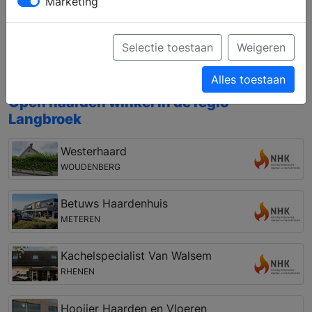
Marketing
Laat u informeren over de verschillende
mogelijkheden op het gebied van open haarden,
gashaarden, liftdeurhaarden, cv houthaarden, pellet
Selectie toestaan
Weigeren
kachels, houtkachels, gaskachels en geschikte
rookkanalen
Alles toestaan
Open haarden winkel in de regio
Langbroek
Westerhaard
WOUDENBERG
Betuws Haardenhuis
METEREN
Kachelspecialist Van Walsem
RHENEN
Hooijer Haarden en Vloeren