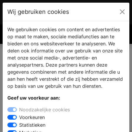
Wij gebruiken cookies
Account
€ 0.00
We gebruiken cookies om content en advertenties
Zoek
op maat te maken, sociale mediafuncties aan te
bieden en ons websiteverkeer te analyseren. We
delen ook informatie over uw gebruik van onze site
met onze social media-, advertentie- en
Haard of kachel vinden in
analysepartners. Deze partners kunnen deze
Langbroek
gegevens combineren met andere informatie die u
aan hen heeft verstrekt of die zij hebben verzameld
op basis van uw gebruik van hun diensten.
Waar koop je een openhaard of kachel in Langbroek?
Geef uw voorkeur aan:
Bezoek een haardenspecialist in de omgeving en
bekijk alle soorten haarden in de showroom. De
Noodzakelijke cookies
specialist zal u graag adviseren over een geschikte
Voorkeuren
haard toegepast op uw woonsituatie en budget en
Statistieken
over een vakkundige installatie van uw eigen haard.