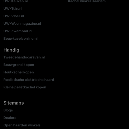
UW-Keuken.nl
Kachel winkel Haarlem
UW-Tuin.nl
UW-Vloer.nl
UW-Woonmagazine.nl
UW-Zwembad.nl
Bouwkavelsonline.nl
Handig
Tweedehandscaravan.nl
Bouwgrond kopen
Houtkachel kopen
Realistische elektrische haard
Kleine pelletkachel kopen
Sitemaps
Blogs
Dealers
Open haarden winkels