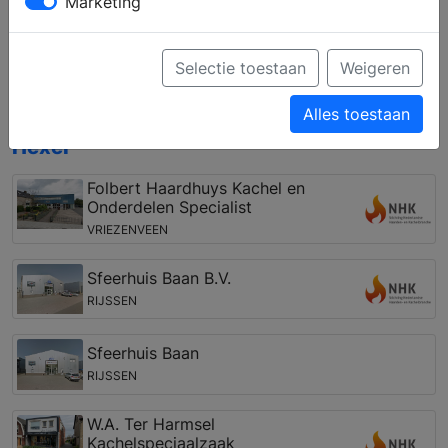
Marketing
uw woning en uw wensen. Ook over een vakkundige
installatie van uw eigen haard en het onderhoud kan
de haardenspeciaalzaak u met professioneel advies
Selectie toestaan
Weigeren
verder helpen.
Alles toestaan
Open haarden winkel in de regio Hoge
Hexel
Folbert Haardhuys Kachel en
Onderdelen Specialist
VRIEZENVEEN
Sfeerhuis Baan B.V.
RIJSSEN
Sfeerhuis Baan
RIJSSEN
W.A. Ter Harmsel
Kachelspeciaalzaak