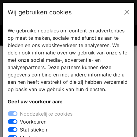
Wij gebruiken cookies
Account
€ 0.00
We gebruiken cookies om content en advertenties
Zoek
op maat te maken, sociale mediafuncties aan te
bieden en ons websiteverkeer te analyseren. We
delen ook informatie over uw gebruik van onze site
met onze social media-, advertentie- en
Een haard of kachel kopen in
analysepartners. Deze partners kunnen deze
Hoge Hexel
gegevens combineren met andere informatie die u
aan hen heeft verstrekt of die zij hebben verzameld
op basis van uw gebruik van hun diensten.
Wilt u een haard of kachel kopen in Hoge Hexel? Bij
Geef uw voorkeur aan:
een bezoek aan een haardenspecialist vindt u
verschillende houtkachels, open haarden,
Noodzakelijke cookies
gashaarden, gaskachels, pellet kachels en cv-
Voorkeuren
houthaarden. De deskundige medewerkers kunnen u
Statistieken
adviseren bij het kiezen van een model, passend bij