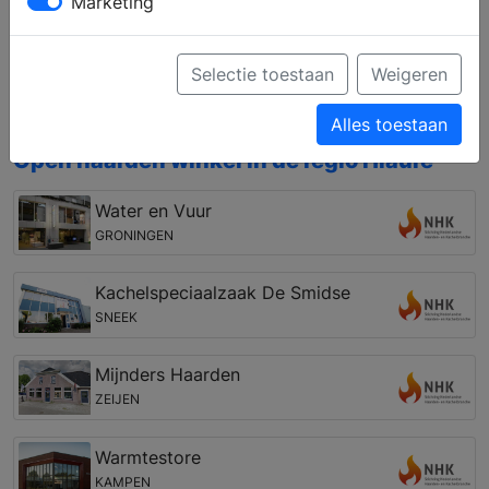
Marketing
Laat u informeren over de verschillende
mogelijkheden op het gebied van open haarden,
gashaarden, liftdeurhaarden, cv houthaarden, pellet
Selectie toestaan
Weigeren
kachels, houtkachels, gaskachels en geschikte
rookkanalen
Alles toestaan
Open haarden winkel in de regio Hiaure
Water en Vuur
GRONINGEN
Kachelspeciaalzaak De Smidse
SNEEK
Mijnders Haarden
ZEIJEN
Warmtestore
KAMPEN