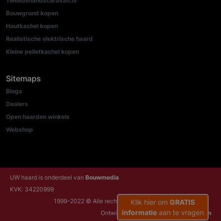
Tweedehandscaravan.nl
Bouwgrond kopen
Houtkachel kopen
Realistische elektrische haard
Kleine pelletkachel kopen
Sitemaps
Blogs
Dealers
Open haarden winkels
Webshop
UW haard is onderdeel van
Bouwmedia
KVK: 34220999
1999-2022 © Alle rechten voorbehouden
Klik hier om
GRATIS
informatie
aan te vragen
Ontwikkeld door:
NRG Internetdiensten