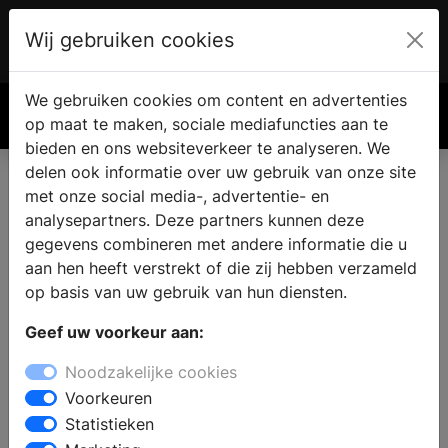
Wij gebruiken cookies
Account
€ 0.00
We gebruiken cookies om content en advertenties
Zoek
op maat te maken, sociale mediafuncties aan te
bieden en ons websiteverkeer te analyseren. We
delen ook informatie over uw gebruik van onze site
met onze social media-, advertentie- en
Haard of kachel vinden in
analysepartners. Deze partners kunnen deze
Hiaure
gegevens combineren met andere informatie die u
aan hen heeft verstrekt of die zij hebben verzameld
op basis van uw gebruik van hun diensten.
Waar koop je een openhaard of kachel in Hiaure?
Geef uw voorkeur aan:
Bezoek een haardenspecialist in de omgeving en
bekijk alle soorten haarden in de showroom. De
Noodzakelijke cookies
specialist zal u graag adviseren over een geschikte
Voorkeuren
haard toegepast op uw woonsituatie en budget en
Statistieken
over een vakkundige installatie van uw eigen haard.