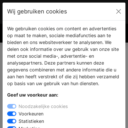
Wij gebruiken cookies
Account
€ 0.00
We gebruiken cookies om content en advertenties
Zoek
op maat te maken, sociale mediafuncties aan te
bieden en ons websiteverkeer te analyseren. We
delen ook informatie over uw gebruik van onze site
met onze social media-, advertentie- en
Eigen haard of kachel vinden
analysepartners. Deze partners kunnen deze
in Hengelo
gegevens combineren met andere informatie die u
aan hen heeft verstrekt of die zij hebben verzameld
op basis van uw gebruik van hun diensten.
Wanneer u een open haard of kachel wilt kopen in
Geef uw voorkeur aan:
Hengelo kunt u inspiratie op doen bij de
haardenspecialist. Bij een specialist zijn verschillende
Noodzakelijke cookies
soorten haarden te bezichtigen en kunt u uitzoeken
Voorkeuren
wat de mogelijkheden zijn voor uw woning, interieur
Statistieken
en budget. Bij de haardenspeciaalzaak vindt u alles op