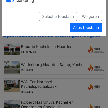
Marketing
het gebied van houthaarden en gashaarden,
vrijstaand en inbouw, of pellet kachels, houtkachels
en gaskachels. Bovendien kunt u zich laten
Selectie toestaan
Weigeren
informeren over een vakkundige installatie en de
mogelijkheden van de rookkanalen.
Alles toestaan
Open haarden winkel in de regio Hengelo
Boudrie Kachels en Haarden
OLDENZAAL
Wildenborg Haarden &amp; Kachels
RIETMOLEN
W.A. Ter Harmsel
Kachelspeciaalzaak
RIJSSEN
Folbert Haardhuys Kachel en
Onderdelen Specialist