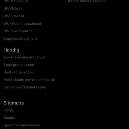
UW-Keuken.nl
Kachel winkel Haarlem
UW-Tuin.nl
UW-Vloer.nl
UW-Woonmagazine.nl
UW-Zwembad.nl
Bouwkavelsonline.nl
Handig
Tweedehandscaravan.nl
Bouwgrond kopen
Houtkachel kopen
Realistische elektrische haard
Kleine pelletkachel kopen
Sitemaps
Blogs
Dealers
Open haarden winkels