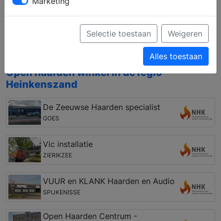
Marketing
het gebied van houthaarden en gashaarden,
vrijstaand en inbouw, of pellet kachels, houtkachels
en gaskachels. Bovendien kunt u zich laten
Selectie toestaan
Weigeren
informeren over een vakkundige installatie en de
mogelijkheden van de rookkanalen.
Alles toestaan
Open haarden winkel in de regio
Heinkenszand
De Zeeuwse Haarden specialist
GOES
Vic installatie
ZIERIKZEE
VUUR en KLANK Haarden en Audio
SPIJKENISSE
Open Haarden Centrum -