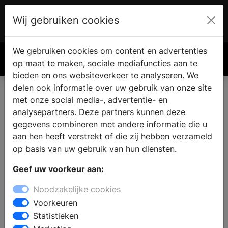
Wij gebruiken cookies
Account
€ 0.00
We gebruiken cookies om content en advertenties
Zoek
op maat te maken, sociale mediafuncties aan te
bieden en ons websiteverkeer te analyseren. We
delen ook informatie over uw gebruik van onze site
met onze social media-, advertentie- en
Eigen haard of kachel vinden
analysepartners. Deze partners kunnen deze
in Heinkenszand
gegevens combineren met andere informatie die u
aan hen heeft verstrekt of die zij hebben verzameld
op basis van uw gebruik van hun diensten.
Wanneer u een open haard of kachel wilt kopen in
Geef uw voorkeur aan:
Heinkenszand kunt u inspiratie op doen bij de
haardenspecialist. Bij een specialist zijn verschillende
Noodzakelijke cookies
soorten haarden te bezichtigen en kunt u uitzoeken
Voorkeuren
wat de mogelijkheden zijn voor uw woning, interieur
Statistieken
en budget. Bij de haardenspeciaalzaak vindt u alles op