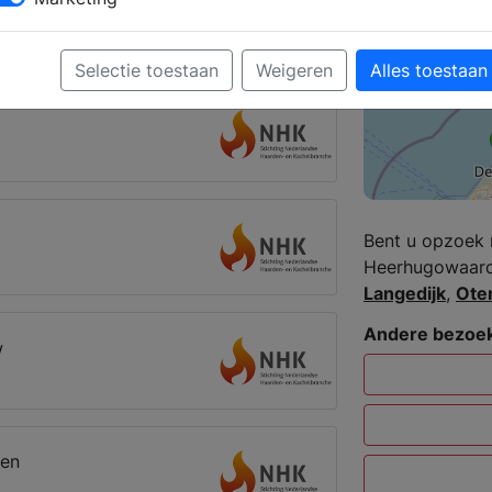
 Heerhugowaard
Selectie toestaan
Weigeren
Alles toestaan
Bent u opzoek 
Heerhugowaard?
Langedijk
,
Ote
Andere bezoek
w
den