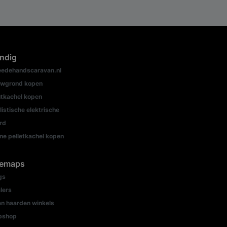
ndig
edehandscaravan.nl
wgrond kopen
tkachel kopen
listische elektrische
rd
ine pelletkachel kopen
temaps
gs
lers
n haarden winkels
bshop