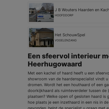
J B Wouters Haarden en Kache
HOOFDDORP
Het SchouwSpel
VOGELENZANG
Een sfeervol interieur m
Heerhugowaard
Met een kachel of haard heeft u een sfeervol
showroom van de haardenspecialist vindt u 
dromen. Wordt het een houthaard of een ga
doorkijkhaard als ruimteverdeler tussen d
plaatsen? Welke open of gesloten haard is
hoe plaats je een inzethaard in een nis in
gevonden, helpt de specialist u graag met e