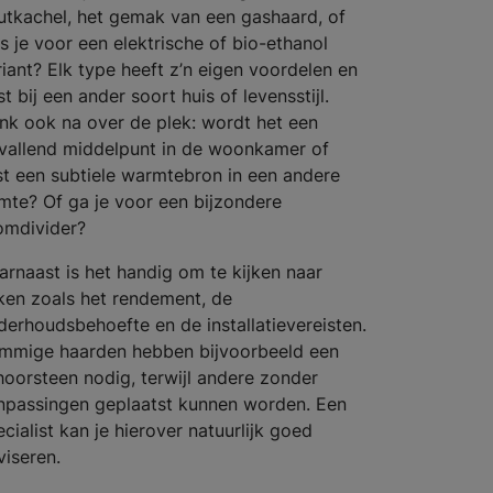
utkachel, het gemak van een gashaard, of
es je voor een elektrische of bio-ethanol
riant? Elk type heeft z’n eigen voordelen en
t bij een ander soort huis of levensstijl.
nk ook na over de plek: wordt het een
vallend middelpunt in de woonkamer of
ist een subtiele warmtebron in een andere
imte? Of ga je voor een bijzondere
omdivider?
arnaast is het handig om te kijken naar
ken zoals het rendement, de
derhoudsbehoefte en de installatievereisten.
mmige haarden hebben bijvoorbeeld een
hoorsteen nodig, terwijl andere zonder
npassingen geplaatst kunnen worden. Een
cialist kan je hierover natuurlijk goed
viseren.