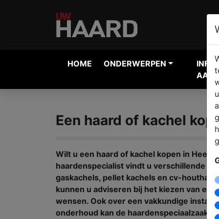
W
HOME
ONDERWERPEN
INFO
t
AANV
w
u
a
Een haard of kachel ko
g
h
g
Wilt u een haard of kachel kopen in Heer
G
haardenspecialist vindt u verschillende h
gaskachels, pellet kachels en cv-houtha
kunnen u adviseren bij het kiezen van ee
wensen. Ook over een vakkundige installat
onderhoud kan de haardenspeciaalzaak u 