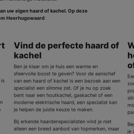
an uw eigen haard of kachel. Op deze
en om Heerhugowaard
rt
Vind de perfecte haard of
W
kachel
h
o
Ben je klaar om je huis een warme en
sfeervolle boost te geven? Voor de aanschaf
Ee
is
van een haard of kachel is een bezoek aan een
zo
specialist een slimme zet. Of je nu op zoek
pra
bent naar een houtkachel, gaskachel of een
sl
en
moderne elektrische haard, een specialist kan
mo
n
je helpen de juiste keuze te maken.
pa
Bij erkende haardenspecialisten vind je niet
Be
alleen een breed aanbod van topmerken, maar
je