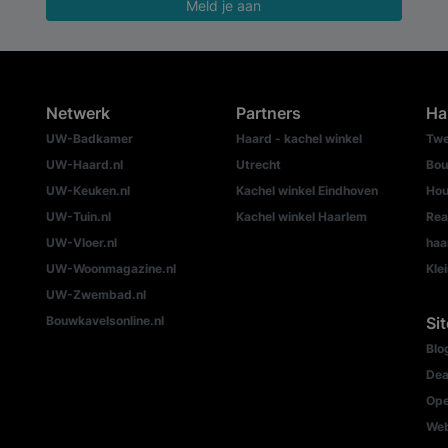
Meld je aan
Netwerk
Partners
Ha
UW-Badkamer
Haard - kachel winkel
Twe
UW-Haard.nl
Utrecht
Bou
UW-Keuken.nl
Kachel winkel Eindhoven
Hou
UW-Tuin.nl
Kachel winkel Haarlem
Rea
UW-Vloer.nl
haa
UW-Woonmagazine.nl
Kle
UW-Zwembad.nl
Bouwkavelsonline.nl
Si
Blo
Dea
Ope
We