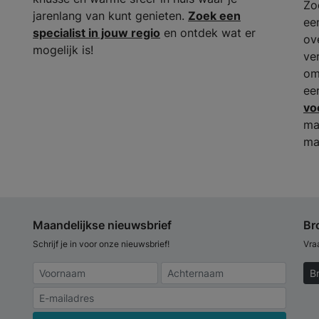
Zo
jarenlang van kunt genieten.
Zoek een
ee
specialist in jouw regio
en ontdek wat er
ov
mogelijk is!
ve
om
ee
vo
ma
ma
Maandelijkse nieuwsbrief
Br
Schrijf je in voor onze nieuwsbrief!
Vra
B