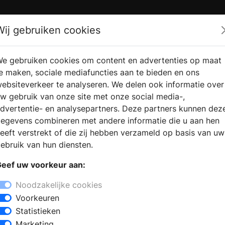
Zoek
Wij gebruiken cookies
e gebruiken cookies om content en advertenties op maat
RMATIE
VERKOOPLOCATIE
WEBSHO
e maken, sociale mediafuncties aan te bieden en ons
RAGEN
VINDEN
ebsiteverkeer te analyseren. We delen ook informatie over
w gebruik van onze site met onze social media-,
dvertentie- en analysepartners. Deze partners kunnen dez
pen in Heerhugowaard
egevens combineren met andere informatie die u aan hen
+
eeft verstrekt of die zij hebben verzameld op basis van uw
−
ebruik van hun diensten.
hugowaard? Bij een bezoek aan een
eef uw voorkeur aan:
outkachels, open haarden, gashaarden,
arden. De deskundige medewerkers
Noodzakelijke cookies
n model, passend bij uw woning en uw
Voorkeuren
ie van uw eigen haard en het
Statistieken
met professioneel advies verder
Marketing