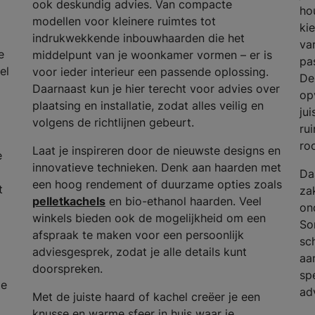
ook deskundig advies. Van compacte
ho
modellen voor kleinere ruimtes tot
ki
indrukwekkende inbouwhaarden die het
va
e
middelpunt van je woonkamer vormen – er is
pas
el
voor ieder interieur een passende oplossing.
De
Daarnaast kun je hier terecht voor advies over
op
plaatsing en installatie, zodat alles veilig en
ju
volgens de richtlijnen gebeurt.
ru
ro
Laat je inspireren door de nieuwste designs en
e
innovatieve technieken. Denk aan haarden met
Da
een hoog rendement of duurzame opties zoals
t
za
pelletkachels
en bio-ethanol haarden. Veel
on
winkels bieden ook de mogelijkheid om een
So
afspraak te maken voor een persoonlijk
sc
adviesgesprek, zodat je alle details kunt
aa
doorspreken.
spe
de
ad
Met de juiste haard of kachel creëer je een
knusse en warme sfeer in huis waar je