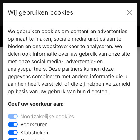
Wij gebruiken cookies
Account
€ 0.00
We gebruiken cookies om content en advertenties
Zoek
op maat te maken, sociale mediafuncties aan te
bieden en ons websiteverkeer te analyseren. We
delen ook informatie over uw gebruik van onze site
met onze social media-, advertentie- en
Eigen haard of kachel vinden
analysepartners. Deze partners kunnen deze
in Harlingen
gegevens combineren met andere informatie die u
aan hen heeft verstrekt of die zij hebben verzameld
op basis van uw gebruik van hun diensten.
Wanneer u een open haard of kachel wilt kopen in
Geef uw voorkeur aan:
Harlingen kunt u inspiratie op doen bij de
haardenspecialist. Bij een specialist zijn verschillende
Noodzakelijke cookies
soorten haarden te bezichtigen en kunt u uitzoeken
Voorkeuren
wat de mogelijkheden zijn voor uw woning, interieur
Statistieken
en budget. Bij de haardenspeciaalzaak vindt u alles op