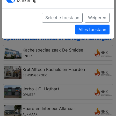
Marketing
het gebied van houthaarden en gashaarden,
vrijstaand en inbouw, of pellet kachels, houtkachels
en gaskachels. Bovendien kunt u zich laten
Selectie toestaan
Weigeren
informeren over een vakkundige installatie en de
mogelijkheden van de rookkanalen.
Alles toestaan
Open haarden winkel in de regio Harlingen
Kachelspeciaalzaak De Smidse
SNEEK
Krul Alltech Kachels en Haarden
BENNINGBROEK
Jerbo J.C. Ligthart
OPMEER
Haard en Interieur Alkmaar
ALKMAAR