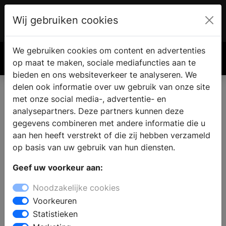
Wij gebruiken cookies
Account
€ 0.00
We gebruiken cookies om content en advertenties
Zoek
op maat te maken, sociale mediafuncties aan te
bieden en ons websiteverkeer te analyseren. We
delen ook informatie over uw gebruik van onze site
met onze social media-, advertentie- en
Haard of kachel vinden in
analysepartners. Deze partners kunnen deze
Gronsveld
gegevens combineren met andere informatie die u
aan hen heeft verstrekt of die zij hebben verzameld
op basis van uw gebruik van hun diensten.
Waar koop je een openhaard of kachel in Gronsveld?
Geef uw voorkeur aan:
Bezoek een haardenspecialist in de omgeving en
bekijk alle soorten haarden in de showroom. De
Noodzakelijke cookies
specialist zal u graag adviseren over een geschikte
Voorkeuren
haard toegepast op uw woonsituatie en budget en
Statistieken
over een vakkundige installatie van uw eigen haard.