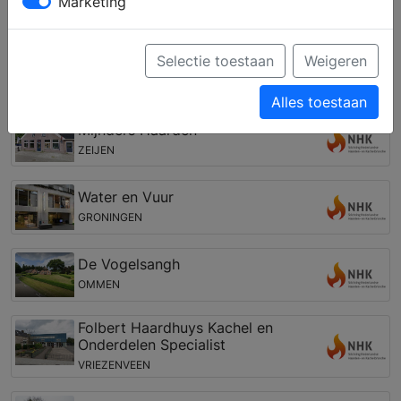
Marketing
graag bij het vinden en installeren van een nieuwe
haard, of dit nu een open haard, gashaard, pellet
kachel, elektrische haard of cv-houthaard is.
Selectie toestaan
Weigeren
Open haarden winkel in de regio Exlo
Alles toestaan
Mijnders Haarden
ZEIJEN
Water en Vuur
GRONINGEN
De Vogelsangh
OMMEN
Folbert Haardhuys Kachel en
Onderdelen Specialist
VRIEZENVEEN