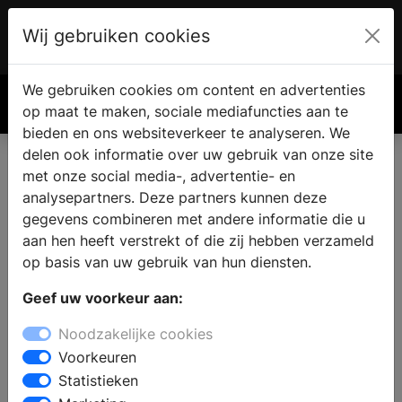
Wij gebruiken cookies
Account
€ 0.00
We gebruiken cookies om content en advertenties
Zoek
op maat te maken, sociale mediafuncties aan te
bieden en ons websiteverkeer te analyseren. We
delen ook informatie over uw gebruik van onze site
met onze social media-, advertentie- en
Vind een haard of kachel in
analysepartners. Deze partners kunnen deze
Exlo
gegevens combineren met andere informatie die u
aan hen heeft verstrekt of die zij hebben verzameld
op basis van uw gebruik van hun diensten.
Bent u op zoek naar een eigen haard of houtkachel in
Geef uw voorkeur aan:
Exlo? Met een bezoek aan een haardenspecialist
vindt u zeker een haard die bij uw woning, stijl en
Noodzakelijke cookies
budget past. In de showroom kunt u de verschillende
Voorkeuren
mogelijkheden zelf ervaren en professioneel advies
Statistieken
vragen aan de deskundige medewerkers. Zij helpen u