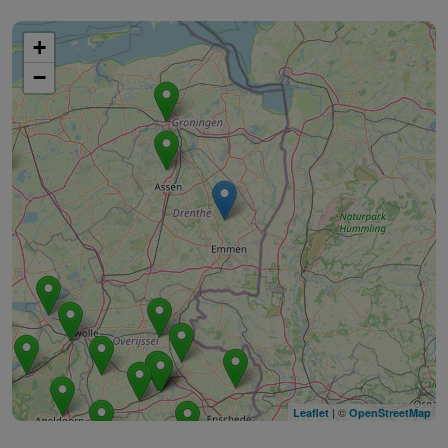
+
−
| ©
Leaflet
OpenStreetMap