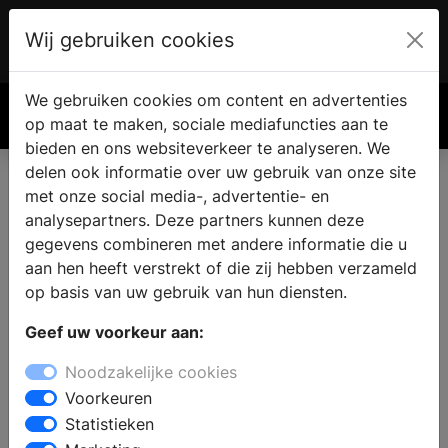
Wij gebruiken cookies
Account
€ 0.00
We gebruiken cookies om content en advertenties
Zoek
op maat te maken, sociale mediafuncties aan te
bieden en ons websiteverkeer te analyseren. We
delen ook informatie over uw gebruik van onze site
met onze social media-, advertentie- en
Vind een haard of kachel in
analysepartners. Deze partners kunnen deze
Enkhuizen
gegevens combineren met andere informatie die u
aan hen heeft verstrekt of die zij hebben verzameld
op basis van uw gebruik van hun diensten.
Bent u op zoek naar een eigen haard of houtkachel in
Geef uw voorkeur aan:
Enkhuizen? Met een bezoek aan een
haardenspecialist vindt u zeker een haard die bij uw
Noodzakelijke cookies
woning, stijl en budget past. In de showroom kunt u
Voorkeuren
de verschillende mogelijkheden zelf ervaren en
Statistieken
professioneel advies vragen aan de deskundige