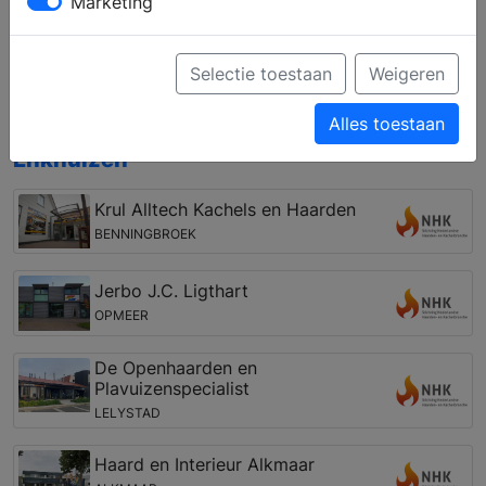
Marketing
medewerkers. Zij helpen u graag bij het vinden en
installeren van een nieuwe haard, of dit nu een open
haard, gashaard, pellet kachel, elektrische haard of
Selectie toestaan
Weigeren
cv-houthaard is.
Alles toestaan
Open haarden winkel in de regio
Enkhuizen
Krul Alltech Kachels en Haarden
BENNINGBROEK
Jerbo J.C. Ligthart
OPMEER
De Openhaarden en
Plavuizenspecialist
LELYSTAD
Haard en Interieur Alkmaar