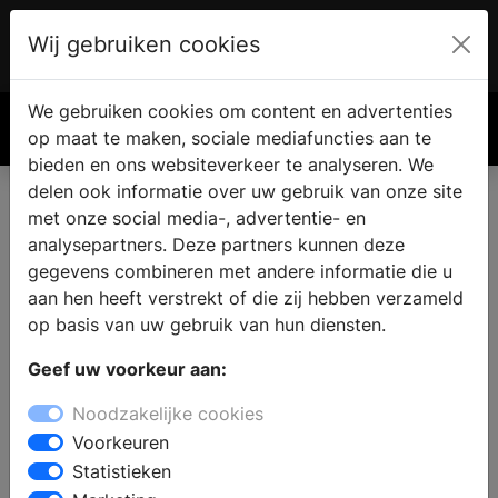
Wij gebruiken cookies
Account
€ 0.00
We gebruiken cookies om content en advertenties
Zoek
op maat te maken, sociale mediafuncties aan te
bieden en ons websiteverkeer te analyseren. We
delen ook informatie over uw gebruik van onze site
met onze social media-, advertentie- en
Koop een haard of kachel in
analysepartners. Deze partners kunnen deze
Eesterga
gegevens combineren met andere informatie die u
aan hen heeft verstrekt of die zij hebben verzameld
op basis van uw gebruik van hun diensten.
Een open haard of houtkachel is een aanwinst voor
Geef uw voorkeur aan:
elke woning. Woont u in de omgeving van Eesterga?
Dan kunt u bij een haardenspecialist terecht voor
Noodzakelijke cookies
inspiratie en deskundig advies. In de showroom heeft
Voorkeuren
u de mogelijkheid om verschillende modellen te
Statistieken
bezichtigen, of het nu gaat om een open haard, een