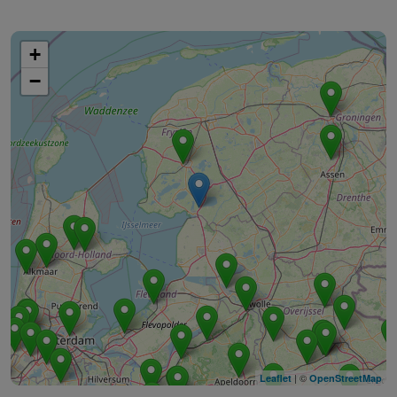
+
−
| ©
Leaflet
OpenStreetMap