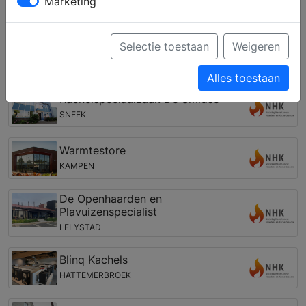
Marketing
gashaard, een tunnelhaard, een pellet kachel of een
cv houthaard. Zo kunt u een eigen haard vinden, die
past bij uw woning, interieur en budget.
Selectie toestaan
Weigeren
Open haarden winkel in de regio Eesterga
Alles toestaan
Kachelspeciaalzaak De Smidse
SNEEK
Warmtestore
KAMPEN
De Openhaarden en
Plavuizenspecialist
LELYSTAD
Blinq Kachels
HATTEMERBROEK