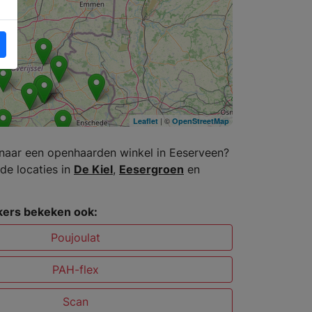
| ©
Leaflet
OpenStreetMap
naar een openhaarden winkel in Eeserveen?
de locaties in
De Kiel
,
Eesergroen
en
ers bekeken ook:
Poujoulat
PAH-flex
Scan