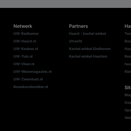
Netwerk
Partners
Ha
UW-Badkamer
Haard - kachel winkel
Twe
UW-Haard.nl
Utrecht
Bou
UW-Keuken.nl
Kachel winkel Eindhoven
Hou
UW-Tuin.nl
Kachel winkel Haarlem
Rea
UW-Vloer.nl
haa
UW-Woonmagazine.nl
Kle
UW-Zwembad.nl
Bouwkavelsonline.nl
Si
Blo
Dea
Ope
We