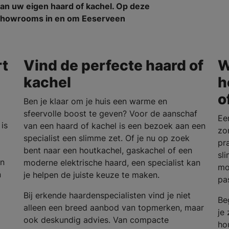
an uw eigen haard of kachel. Op deze
n showrooms in en om Eeserveen
rt
Vind de perfecte haard of
W
kachel
h
o
Ben je klaar om je huis een warme en
sfeervolle boost te geven? Voor de aanschaf
Ee
is
van een haard of kachel is een bezoek aan een
zo
specialist een slimme zet. Of je nu op zoek
pra
bent naar een houtkachel, gaskachel of een
sl
en
moderne elektrische haard, een specialist kan
mo
n
je helpen de juiste keuze te maken.
pa
Bij erkende haardenspecialisten vind je niet
Be
alleen een breed aanbod van topmerken, maar
je
ook deskundig advies. Van compacte
ho