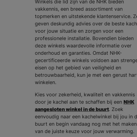
Winkels die lid zijn van de NHK bieden
vakkennis, een breed assortiment van
topmerken en uitstekende klantenservice. Z
geven deskundig advies over de beste kach
voor jouw situatie en zorgen voor een
professionele installatie. Bovendien bieden
deze winkels waardevolle informatie over
onderhoud en garanties. Omdat NHK-
gecertificeerde winkels voldoen aan streng
eisen op het gebied van veiligheid en
betrouwbaarheid, kun je met een gerust har
winkelen.
Kies voor zekerheid, kwaliteit en vakkennis
door je kachel aan te schaffen bij een
NHK
aangesloten winkel in de buurt
. Zoek
eenvoudig naar een kachelwinkel bij jou in 
buurt en begin vandaag nog met het maken
van de juiste keuze voor jouw verwarming.