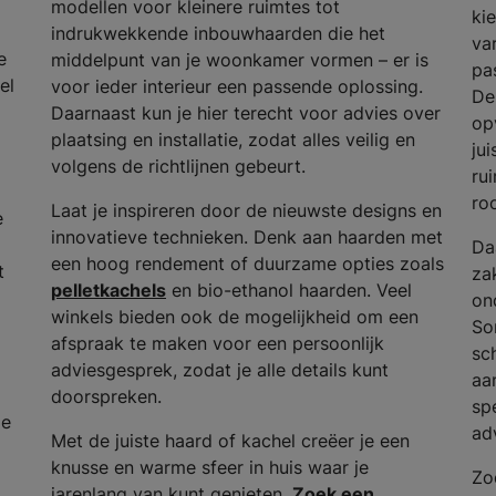
modellen voor kleinere ruimtes tot
ki
indrukwekkende inbouwhaarden die het
va
e
middelpunt van je woonkamer vormen – er is
pas
el
voor ieder interieur een passende oplossing.
De
Daarnaast kun je hier terecht voor advies over
op
plaatsing en installatie, zodat alles veilig en
ju
volgens de richtlijnen gebeurt.
ru
ro
Laat je inspireren door de nieuwste designs en
e
innovatieve technieken. Denk aan haarden met
Da
een hoog rendement of duurzame opties zoals
t
za
pelletkachels
en bio-ethanol haarden. Veel
on
winkels bieden ook de mogelijkheid om een
So
afspraak te maken voor een persoonlijk
sc
adviesgesprek, zodat je alle details kunt
aa
doorspreken.
spe
de
ad
Met de juiste haard of kachel creëer je een
knusse en warme sfeer in huis waar je
Zo
jarenlang van kunt genieten.
Zoek een