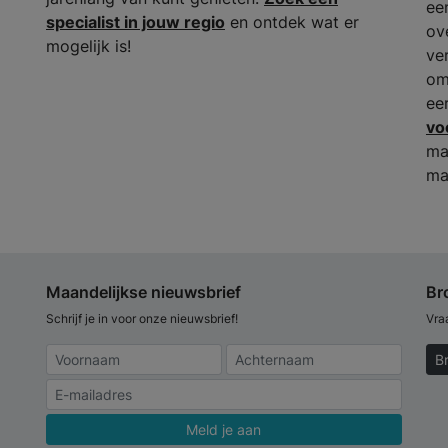
ee
specialist in jouw regio
en ontdek wat er
ov
mogelijk is!
ve
om
ee
vo
ma
ma
Maandelijkse nieuwsbrief
Br
Schrijf je in voor onze nieuwsbrief!
Vra
B
Meld je aan