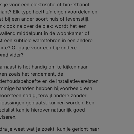
es je voor een elektrische of bio-ethanol
riant? Elk type heeft z’n eigen voordelen en
t bij een ander soort huis of levensstijl.
nk ook na over de plek: wordt het een
vallend middelpunt in de woonkamer of
ist een subtiele warmtebron in een andere
imte? Of ga je voor een bijzondere
omdivider?
arnaast is het handig om te kijken naar
ken zoals het rendement, de
derhoudsbehoefte en de installatievereisten.
mmige haarden hebben bijvoorbeeld een
hoorsteen nodig, terwijl andere zonder
npassingen geplaatst kunnen worden. Een
cialist kan je hierover natuurlijk goed
viseren.
dra je weet wat je zoekt, kun je gericht naar