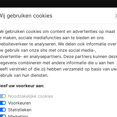
Zoek
Wij gebruiken cookies
e gebruiken cookies om content en advertenties op maat
RMATIE
VERKOOPLOCATIE
WEBSHO
e maken, sociale mediafuncties aan te bieden en ons
RAGEN
VINDEN
ebsiteverkeer te analyseren. We delen ook informatie over
w gebruik van onze site met onze social media-,
dvertentie- en analysepartners. Deze partners kunnen dez
inden in Eeserveen
egevens combineren met andere informatie die u aan hen
+
eeft verstrekt of die zij hebben verzameld op basis van uw
−
ebruik van hun diensten.
open in Eeserveen kunt u inspiratie op
eef uw voorkeur aan:
alist zijn verschillende soorten
n wat de mogelijkheden zijn voor uw
Noodzakelijke cookies
speciaalzaak vindt u alles op het
Voorkeuren
jstaand en inbouw, of pellet kachels,
Statistieken
t u zich laten informeren over een
Marketing