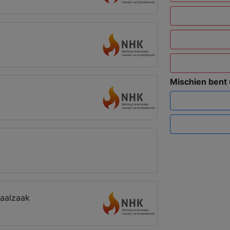
Mischien bent
iaalzaak