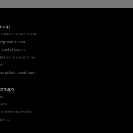
ndig
edehandscaravan.nl
wgrond kopen
tkachel kopen
listische elektrische
rd
ine pelletkachel kopen
temaps
gs
lers
n haarden winkels
bshop