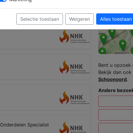
n van de rookkanalen.
Eeserveen
Selectie toestaan
Weigeren
Alles toestaan
Bent u opzoek 
Bekijk dan ook 
Schoonoord
.
Andere bezoek
Onderdelen Specialist