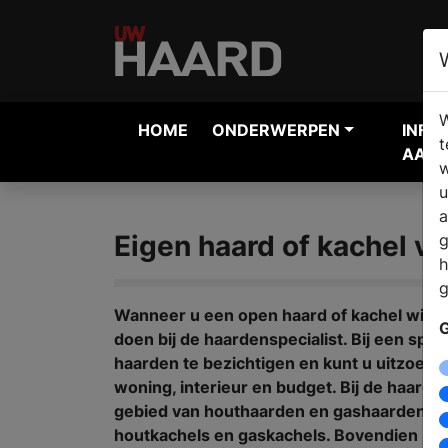
W
HOME
ONDERWERPEN
INFO
t
AANV
w
u
a
Eigen haard of kachel v
g
h
g
Wanneer u een open haard of kachel wilt k
G
doen bij de haardenspecialist. Bij een speci
haarden te bezichtigen en kunt u uitzoeke
woning, interieur en budget. Bij de haarden
gebied van houthaarden en gashaarden, vri
houtkachels en gaskachels. Bovendien kun