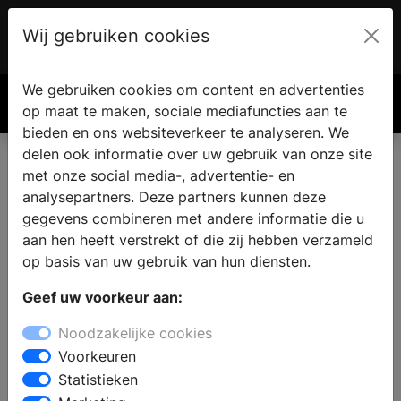
Wij gebruiken cookies
Account
€ 0.00
We gebruiken cookies om content en advertenties
Zoek
op maat te maken, sociale mediafuncties aan te
bieden en ons websiteverkeer te analyseren. We
delen ook informatie over uw gebruik van onze site
met onze social media-, advertentie- en
Koop een haard of kachel in Ee
analysepartners. Deze partners kunnen deze
gegevens combineren met andere informatie die u
aan hen heeft verstrekt of die zij hebben verzameld
Een open haard of houtkachel is een aanwinst voor
op basis van uw gebruik van hun diensten.
elke woning. Woont u in de omgeving van Ee? Dan
kunt u bij een haardenspecialist terecht voor
Geef uw voorkeur aan:
inspiratie en deskundig advies. In de showroom heeft
Noodzakelijke cookies
u de mogelijkheid om verschillende modellen te
Voorkeuren
bezichtigen, of het nu gaat om een open haard, een
Statistieken
gashaard, een tunnelhaard, een pellet kachel of een