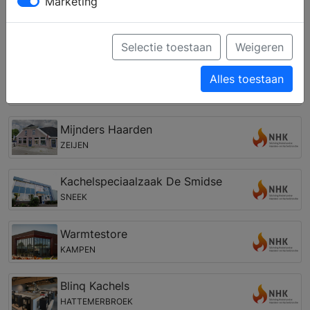
cv houthaard. Zo kunt u een eigen haard vinden, die
Marketing
past bij uw woning, interieur en budget.
Open haarden winkel in de regio Ee
Selectie toestaan
Weigeren
Water en Vuur
Alles toestaan
GRONINGEN
Mijnders Haarden
ZEIJEN
Kachelspeciaalzaak De Smidse
SNEEK
Warmtestore
KAMPEN
Blinq Kachels
HATTEMERBROEK