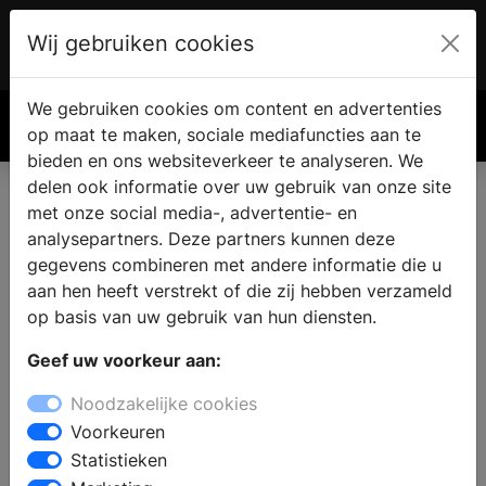
Wij gebruiken cookies
Account
€ 0.00
We gebruiken cookies om content en advertenties
Zoek
op maat te maken, sociale mediafuncties aan te
bieden en ons websiteverkeer te analyseren. We
delen ook informatie over uw gebruik van onze site
met onze social media-, advertentie- en
Koop een haard of kachel in
analysepartners. Deze partners kunnen deze
Ede
gegevens combineren met andere informatie die u
aan hen heeft verstrekt of die zij hebben verzameld
op basis van uw gebruik van hun diensten.
Een open haard of houtkachel is een aanwinst voor
Geef uw voorkeur aan:
elke woning. Woont u in de omgeving van Ede? Dan
kunt u bij een haardenspecialist terecht voor
Noodzakelijke cookies
inspiratie en deskundig advies. In de showroom heeft
Voorkeuren
u de mogelijkheid om verschillende modellen te
Statistieken
bezichtigen, of het nu gaat om een open haard, een