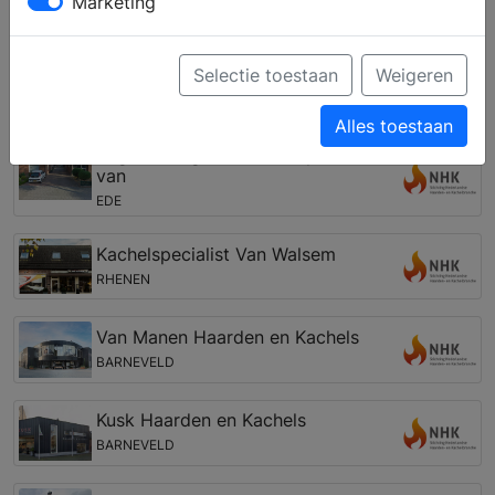
Marketing
gashaard, een tunnelhaard, een pellet kachel of een
cv houthaard. Zo kunt u een eigen haard vinden, die
past bij uw woning, interieur en budget.
Selectie toestaan
Weigeren
Open haarden winkel in de regio Ede
Alles toestaan
Engelenburg B.V. Kachelspecialist
van
EDE
Kachelspecialist Van Walsem
RHENEN
Van Manen Haarden en Kachels
BARNEVELD
Kusk Haarden en Kachels
BARNEVELD