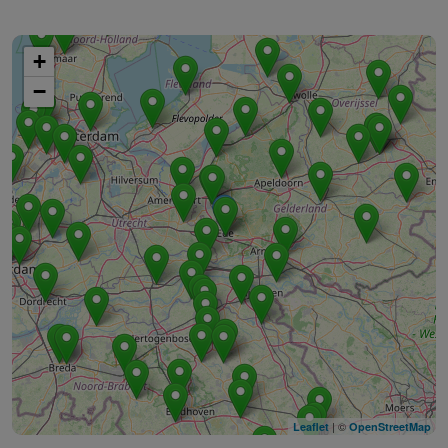
+
−
| ©
Leaflet
OpenStreetMap