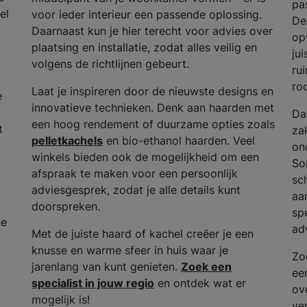
pas
el
voor ieder interieur een passende oplossing.
De
Daarnaast kun je hier terecht voor advies over
op
plaatsing en installatie, zodat alles veilig en
ju
volgens de richtlijnen gebeurt.
ru
ro
Laat je inspireren door de nieuwste designs en
e
innovatieve technieken. Denk aan haarden met
Da
een hoog rendement of duurzame opties zoals
t
za
pelletkachels
en bio-ethanol haarden. Veel
on
winkels bieden ook de mogelijkheid om een
So
afspraak te maken voor een persoonlijk
sc
adviesgesprek, zodat je alle details kunt
aa
doorspreken.
spe
de
ad
Met de juiste haard of kachel creëer je een
knusse en warme sfeer in huis waar je
Zo
jarenlang van kunt genieten.
Zoek een
ee
specialist in jouw regio
en ontdek wat er
ov
mogelijk is!
ve