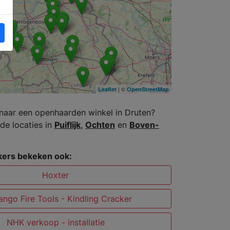
| ©
Leaflet
OpenStreetMap
naar een openhaarden winkel in Druten?
de locaties in
Puiflijk
,
Ochten
en
Boven-
ers bekeken ook:
Hoxter
ngo Fire Tools - Kindling Cracker
NHK verkoop - installatie