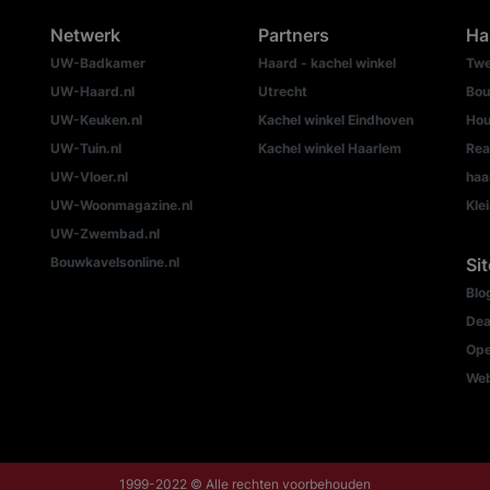
Netwerk
Partners
Ha
UW-Badkamer
Haard - kachel winkel
Twe
UW-Haard.nl
Utrecht
Bou
UW-Keuken.nl
Kachel winkel Eindhoven
Hou
UW-Tuin.nl
Kachel winkel Haarlem
Rea
UW-Vloer.nl
haa
UW-Woonmagazine.nl
Kle
UW-Zwembad.nl
Bouwkavelsonline.nl
Si
Blo
Dea
Ope
We
1999-2022 © Alle rechten voorbehouden