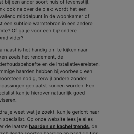
t bij een ander soort huis of levensstijl.
nk ook na over de plek: wordt het een
vallend middelpunt in de woonkamer of
ist een subtiele warmtebron in een andere
imte? Of ga je voor een bijzondere
omdivider?
arnaast is het handig om te kijken naar
ken zoals het rendement, de
derhoudsbehoefte en de installatievereisten.
mmige haarden hebben bijvoorbeeld een
hoorsteen nodig, terwijl andere zonder
npassingen geplaatst kunnen worden. Een
cialist kan je hierover natuurlijk goed
viseren.
dra je weet wat je zoekt, kun je gericht naar
n specialist. Op onze website lees je alles
er de laatste
haarden en kachel trends
, de
rschillende soorten haarden en handige tips