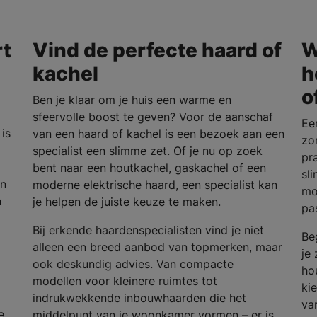
rt
Vind de perfecte haard of
W
kachel
h
o
Ben je klaar om je huis een warme en
sfeervolle boost te geven? Voor de aanschaf
Ee
is
van een haard of kachel is een bezoek aan een
zo
specialist een slimme zet. Of je nu op zoek
pra
bent naar een houtkachel, gaskachel of een
sl
en
moderne elektrische haard, een specialist kan
mo
n
je helpen de juiste keuze te maken.
pa
Bij erkende haardenspecialisten vind je niet
Be
alleen een breed aanbod van topmerken, maar
je
ook deskundig advies. Van compacte
ho
modellen voor kleinere ruimtes tot
ki
indrukwekkende inbouwhaarden die het
va
e
middelpunt van je woonkamer vormen – er is