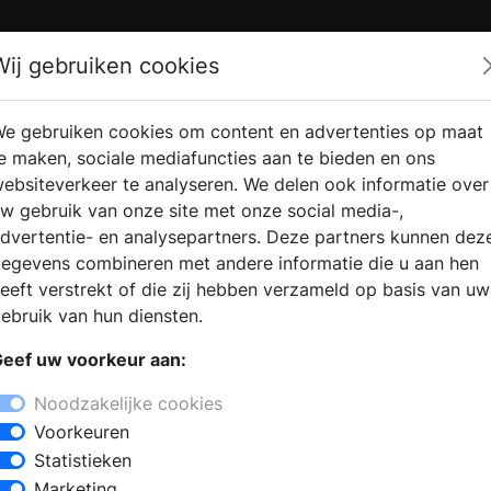
Zoek
Wij gebruiken cookies
e gebruiken cookies om content en advertenties op maat
RMATIE
VERKOOPLOCATIE
WEBSHO
e maken, sociale mediafuncties aan te bieden en ons
RAGEN
VINDEN
ebsiteverkeer te analyseren. We delen ook informatie over
w gebruik van onze site met onze social media-,
dvertentie- en analysepartners. Deze partners kunnen dez
l in Druten
egevens combineren met andere informatie die u aan hen
+
eeft verstrekt of die zij hebben verzameld op basis van uw
−
ebruik van hun diensten.
nst voor elke woning. Woont u in de
eef uw voorkeur aan:
aardenspecialist terecht voor
wroom heeft u de mogelijkheid om
Noodzakelijke cookies
 het nu gaat om een open haard, een
Voorkeuren
el of een cv houthaard. Zo kunt u een
Statistieken
 interieur en budget.
Marketing