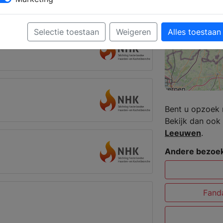
Druten
Selectie toestaan
Weigeren
Alles toestaan
den
Bent u opzoek 
Bekijk dan ook 
Leeuwen
.
Andere bezoek
Fanda