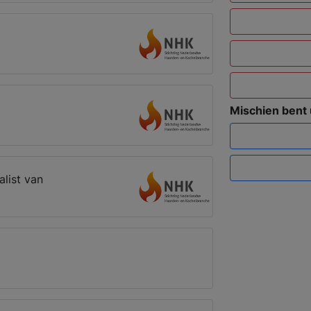
Mischien bent
alist van