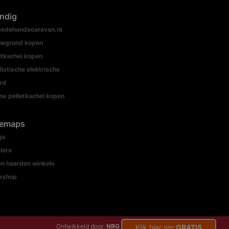
ndig
edehandscaravan.nl
wgrond kopen
tkachel kopen
listische elektrische
rd
ine pelletkachel kopen
temaps
gs
lers
n haarden winkels
bshop
Ontwikkeld door:
NRG Internetdiensten
Klik hier om
GRATIS