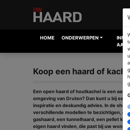
W
HOME
ONDERWERPEN
INFO
t
AANV
w
u
a
Koop een haard of kache
g
h
g
Een open haard of houtkachel is een aanwi
G
omgeving van Druten? Dan kunt u bij een h
inspiratie en deskundig advies. In de sho
verschillende modellen te bezichtigen, of
gashaard, een tunnelhaard, een pellet kach
eigen haard vinden, die past bij uw woning,