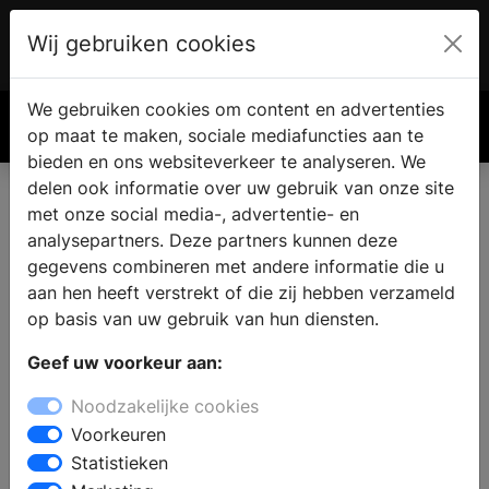
Wij gebruiken cookies
Account
€ 0.00
We gebruiken cookies om content en advertenties
Zoek
op maat te maken, sociale mediafuncties aan te
bieden en ons websiteverkeer te analyseren. We
delen ook informatie over uw gebruik van onze site
met onze social media-, advertentie- en
Eigen haard of kachel vinden
analysepartners. Deze partners kunnen deze
in De Hoef
gegevens combineren met andere informatie die u
aan hen heeft verstrekt of die zij hebben verzameld
op basis van uw gebruik van hun diensten.
Wanneer u een open haard of kachel wilt kopen in De
Geef uw voorkeur aan:
Hoef kunt u inspiratie op doen bij de
haardenspecialist. Bij een specialist zijn verschillende
Noodzakelijke cookies
soorten haarden te bezichtigen en kunt u uitzoeken
Voorkeuren
wat de mogelijkheden zijn voor uw woning, interieur
Statistieken
en budget. Bij de haardenspeciaalzaak vindt u alles op