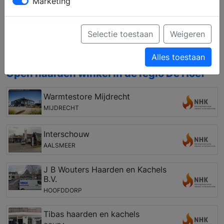
Marketing
het gebied van houthaarden en gashaarden,
vrijstaand en inbouw, of pellet kachels, houtkachels
en gaskachels. Bovendien kunt u zich laten
Selectie toestaan
Weigeren
informeren over een vakkundige installatie en de
mogelijkheden van de rookkanalen.
Alles toestaan
Open haarden winkel in de regio De Hoef
Warmtestore Mijdrecht
MIJDRECHT
Interschouw
AALSMEER
J B Wouters Haarden en Kachels
B.V.
HOOFDDORP
Tibas haarden en kachels