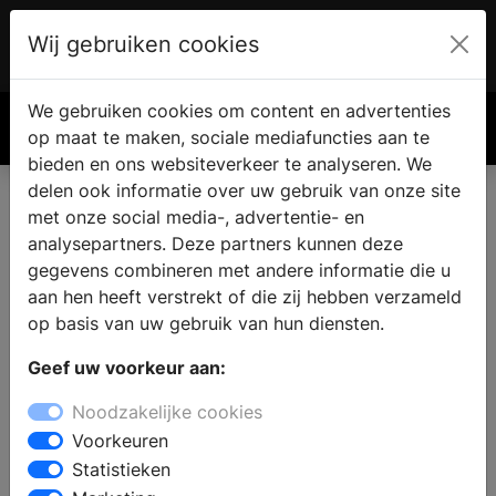
Wij gebruiken cookies
Account
€ 0.00
We gebruiken cookies om content en advertenties
Zoek
op maat te maken, sociale mediafuncties aan te
bieden en ons websiteverkeer te analyseren. We
delen ook informatie over uw gebruik van onze site
met onze social media-, advertentie- en
Een haard of kachel kopen in
analysepartners. Deze partners kunnen deze
De Groeve
gegevens combineren met andere informatie die u
aan hen heeft verstrekt of die zij hebben verzameld
op basis van uw gebruik van hun diensten.
Wilt u een haard of kachel kopen in De Groeve? Bij
Geef uw voorkeur aan:
een bezoek aan een haardenspecialist vindt u
verschillende houtkachels, open haarden,
Noodzakelijke cookies
gashaarden, gaskachels, pellet kachels en cv-
Voorkeuren
houthaarden. De deskundige medewerkers kunnen u
Statistieken
adviseren bij het kiezen van een model, passend bij