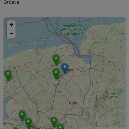
Groeve
+
−