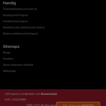
Handig
Tweedehandscaravan.nl
Bouwgrond kopen
Houtkachel kopen
Realistische elektrische haard
Kleine pelletkachel kopen
Sitemaps
Blogs
Dealers
Open haarden winkels
Webshop
UW haard is onderdeel van
Bouwmedia
KVK: 34220999
1999-2022 © Alle rechten voorbehouden
Klik hier om
GRATIS