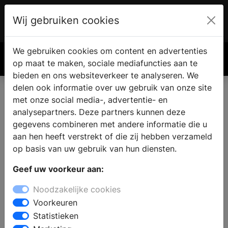
Wij gebruiken cookies
Account
€ 0.00
We gebruiken cookies om content en advertenties
Zoek
op maat te maken, sociale mediafuncties aan te
bieden en ons websiteverkeer te analyseren. We
delen ook informatie over uw gebruik van onze site
met onze social media-, advertentie- en
Een haard of kachel kopen in
analysepartners. Deze partners kunnen deze
Bierum
gegevens combineren met andere informatie die u
aan hen heeft verstrekt of die zij hebben verzameld
op basis van uw gebruik van hun diensten.
Wilt u een haard of kachel kopen in Bierum? Bij een
Geef uw voorkeur aan:
bezoek aan een haardenspecialist vindt u
verschillende houtkachels, open haarden,
Noodzakelijke cookies
gashaarden, gaskachels, pellet kachels en cv-
Voorkeuren
houthaarden. De deskundige medewerkers kunnen u
Statistieken
adviseren bij het kiezen van een model, passend bij