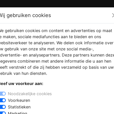
Zoek
Wij gebruiken cookies
e gebruiken cookies om content en advertenties op maat
RMATIE
VERKOOPLOCATIE
WEBSHO
e maken, sociale mediafuncties aan te bieden en ons
RAGEN
VINDEN
ebsiteverkeer te analyseren. We delen ook informatie over
w gebruik van onze site met onze social media-,
dvertentie- en analysepartners. Deze partners kunnen dez
en in Beegden
egevens combineren met andere informatie die u aan hen
+
eeft verstrekt of die zij hebben verzameld op basis van uw
−
ebruik van hun diensten.
en? Bij een bezoek aan een
eef uw voorkeur aan:
outkachels, open haarden, gashaarden,
arden. De deskundige medewerkers
Noodzakelijke cookies
n model, passend bij uw woning en uw
Voorkeuren
ie van uw eigen haard en het
Statistieken
met professioneel advies verder
Marketing