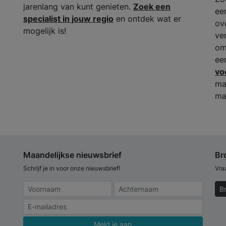
jarenlang van kunt genieten.
Zoek een
ee
specialist in jouw regio
en ontdek wat er
ov
mogelijk is!
ve
om
ee
vo
ma
ma
Maandelijkse nieuwsbrief
Br
Schrijf je in voor onze nieuwsbrief!
Vra
B
Meld je aan