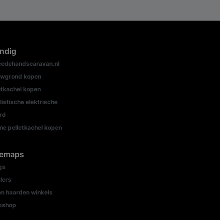
ndig
edehandscaravan.nl
wgrond kopen
tkachel kopen
listische elektrische
rd
ine pelletkachel kopen
temaps
gs
lers
n haarden winkels
bshop