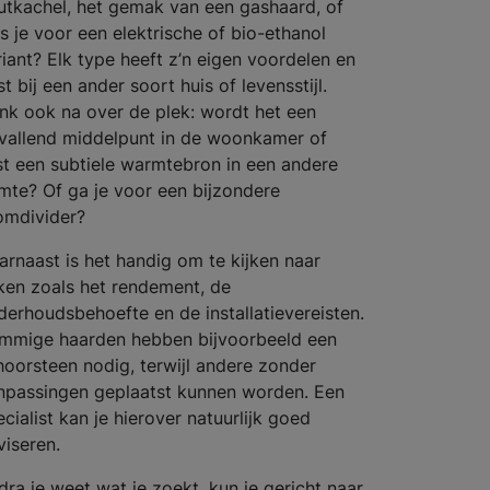
utkachel, het gemak van een gashaard, of
es je voor een elektrische of bio-ethanol
riant? Elk type heeft z’n eigen voordelen en
t bij een ander soort huis of levensstijl.
nk ook na over de plek: wordt het een
vallend middelpunt in de woonkamer of
ist een subtiele warmtebron in een andere
imte? Of ga je voor een bijzondere
omdivider?
arnaast is het handig om te kijken naar
ken zoals het rendement, de
derhoudsbehoefte en de installatievereisten.
mmige haarden hebben bijvoorbeeld een
hoorsteen nodig, terwijl andere zonder
npassingen geplaatst kunnen worden. Een
cialist kan je hierover natuurlijk goed
viseren.
dra je weet wat je zoekt, kun je gericht naar