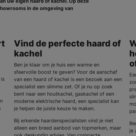
an uw eigen haard of kachel. Op deze
n showrooms in de omgeving van
rt
Vind de perfecte haard of
W
kachel
h
o
Ben je klaar om je huis een warme en
sfeervolle boost te geven? Voor de aanschaf
Ee
is
van een haard of kachel is een bezoek aan een
zo
specialist een slimme zet. Of je nu op zoek
pra
bent naar een houtkachel, gaskachel of een
sl
en
moderne elektrische haard, een specialist kan
mo
n
je helpen de juiste keuze te maken.
pa
Bij erkende haardenspecialisten vind je niet
Be
alleen een breed aanbod van topmerken, maar
je
ook deskundig advies. Van compacte