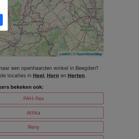
| ©
Leaflet
OpenStreetMap
naar een openhaarden winkel in Beegden?
de locaties in
Heel
,
Horn
en
Herten
.
ers bekeken ook:
PAH-flex
Attika
Reny