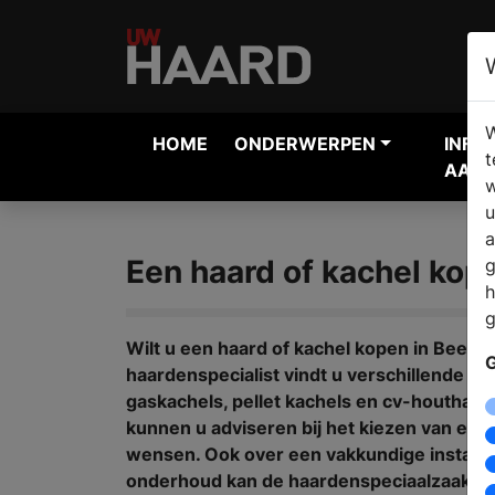
W
HOME
ONDERWERPEN
INFO
t
AANV
w
u
a
Een haard of kachel kop
g
h
g
Wilt u een haard of kachel kopen in Beegd
G
haardenspecialist vindt u verschillende h
gaskachels, pellet kachels en cv-houtha
kunnen u adviseren bij het kiezen van ee
wensen. Ook over een vakkundige installat
onderhoud kan de haardenspeciaalzaak u 