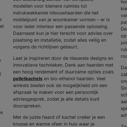
ho
modellen voor kleinere ruimtes tot
ki
indrukwekkende inbouwhaarden die het
va
e
middelpunt van je woonkamer vormen – er is
pas
el
voor ieder interieur een passende oplossing.
De
Daarnaast kun je hier terecht voor advies over
op
plaatsing en installatie, zodat alles veilig en
ju
volgens de richtlijnen gebeurt.
ru
ro
Laat je inspireren door de nieuwste designs en
e
innovatieve technieken. Denk aan haarden met
Da
een hoog rendement of duurzame opties zoals
t
za
pelletkachels
en bio-ethanol haarden. Veel
on
winkels bieden ook de mogelijkheid om een
So
afspraak te maken voor een persoonlijk
sc
adviesgesprek, zodat je alle details kunt
aa
doorspreken.
spe
de
ad
Met de juiste haard of kachel creëer je een
knusse en warme sfeer in huis waar je
Zo