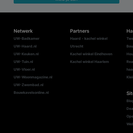
Netwerk
Partners
Ha
UW-Badkamer
Haard - kachel winkel
Twe
UW-Haard.nl
Utrecht
Bou
UW-Keuken.nl
Kachel winkel Eindhoven
Hou
UW-Tuin.nl
Kachel winkel Haarlem
Rea
UW-Vloer.nl
haa
UW-Woonmagazine.nl
Kle
UW-Zwembad.nl
Bouwkavelsonline.nl
Si
Blo
Dea
Ope
We