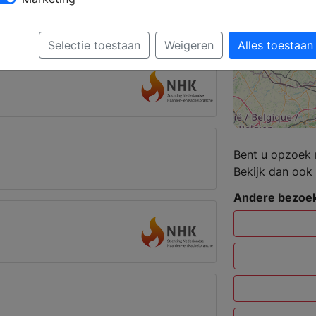
 Beegden
Selectie toestaan
Weigeren
Alles toestaan
Bent u opzoek 
Bekijk dan ook 
Andere bezoek