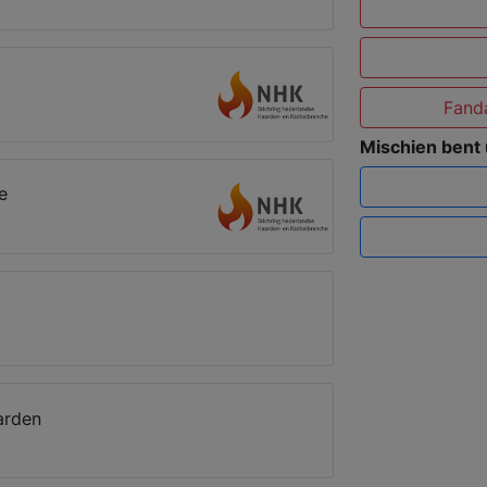
Fanda
Mischien bent
e
arden