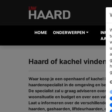
W
HOME
ONDERWERPEN
INFO
t
AANV
w
u
a
Haard of kachel vinden i
g
h
g
Waar koop je een openhaard of kachel in A
G
haardenspecialist in de omgeving en bekij
De specialist zal u graag adviseren over 
woonsituatie en budget en over een vakkun
Laat u informeren over de verschillende 
haarden, gashaarden, liftdeurhaarden, cv h