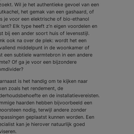
 zoekt. Wil je het authentieke gevoel van een
utkachel, het gemak van een gashaard, of
es je voor een elektrische of bio-ethanol
riant? Elk type heeft z’n eigen voordelen en
t bij een ander soort huis of levensstijl.
nk ook na over de plek: wordt het een
vallend middelpunt in de woonkamer of
ist een subtiele warmtebron in een andere
imte? Of ga je voor een bijzondere
omdivider?
arnaast is het handig om te kijken naar
ken zoals het rendement, de
derhoudsbehoefte en de installatievereisten.
mmige haarden hebben bijvoorbeeld een
hoorsteen nodig, terwijl andere zonder
npassingen geplaatst kunnen worden. Een
cialist kan je hierover natuurlijk goed
viseren.