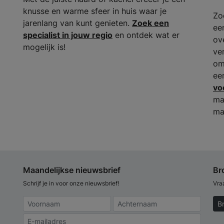
knusse en warme sfeer in huis waar je
Zo
jarenlang van kunt genieten.
Zoek een
ee
specialist in jouw regio
en ontdek wat er
ov
mogelijk is!
ve
om
ee
vo
ma
ma
Maandelijkse nieuwsbrief
Br
Schrijf je in voor onze nieuwsbrief!
Vra
B