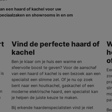
an een haard of kachel voor uw
nspeciaalzaken en showrooms in en om
rt
Vind de perfecte haard of
W
kachel
h
o
Ben je klaar om je huis een warme en
sfeervolle boost te geven? Voor de aanschaf
Ee
is
van een haard of kachel is een bezoek aan een
zo
specialist een slimme zet. Of je nu op zoek
pra
bent naar een houtkachel, gaskachel of een
sl
en
moderne elektrische haard, een specialist kan
mo
n
je helpen de juiste keuze te maken.
pa
Bij erkende haardenspecialisten vind je niet
Be