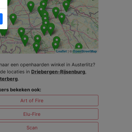
| ©
Leaflet
OpenStreetMap
naar een openhaarden winkel in Austerlitz?
de locaties in
Driebergen-Rijsenburg
,
terberg
.
ers bekeken ook:
Art of Fire
Elu-Fire
Scan