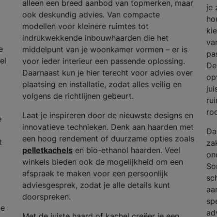
alleen een breed aanbod van topmerken, maar
je
ook deskundig advies. Van compacte
ho
modellen voor kleinere ruimtes tot
ki
indrukwekkende inbouwhaarden die het
va
e
middelpunt van je woonkamer vormen – er is
pas
el
voor ieder interieur een passende oplossing.
De
Daarnaast kun je hier terecht voor advies over
op
plaatsing en installatie, zodat alles veilig en
ju
volgens de richtlijnen gebeurt.
ru
ro
Laat je inspireren door de nieuwste designs en
e
innovatieve technieken. Denk aan haarden met
Da
een hoog rendement of duurzame opties zoals
t
za
pelletkachels
en bio-ethanol haarden. Veel
on
winkels bieden ook de mogelijkheid om een
So
afspraak te maken voor een persoonlijk
sc
adviesgesprek, zodat je alle details kunt
aa
doorspreken.
spe
de
ad
Met de juiste haard of kachel creëer je een