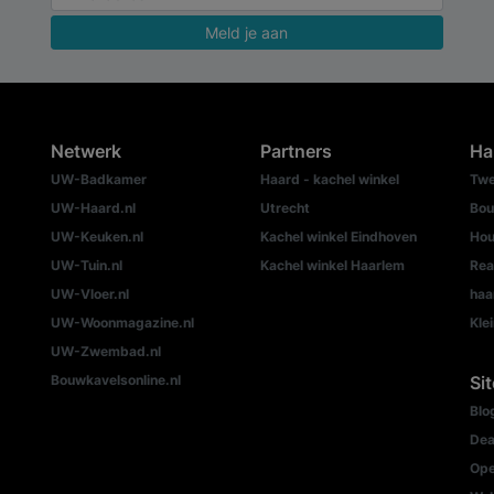
Meld je aan
Netwerk
Partners
Ha
UW-Badkamer
Haard - kachel winkel
Twe
UW-Haard.nl
Utrecht
Bou
UW-Keuken.nl
Kachel winkel Eindhoven
Hou
UW-Tuin.nl
Kachel winkel Haarlem
Rea
UW-Vloer.nl
haa
UW-Woonmagazine.nl
Kle
UW-Zwembad.nl
Bouwkavelsonline.nl
Si
Blo
Dea
Ope