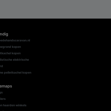
ndig
edehandscaravan.nl
wgrond kopen
tkachel kopen
listische elektrische
rd
ine pelletkachel kopen
temaps
gs
lers
n haarden winkels