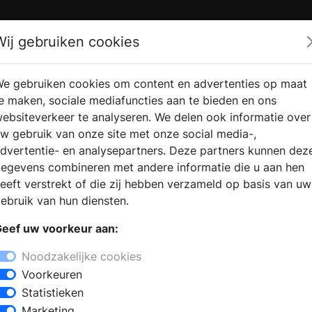
Zoek
Wij gebruiken cookies
e gebruiken cookies om content en advertenties op maat
RMATIE
VERKOOPLOCATIE
WEBSHO
e maken, sociale mediafuncties aan te bieden en ons
RAGEN
VINDEN
ebsiteverkeer te analyseren. We delen ook informatie over
w gebruik van onze site met onze social media-,
dvertentie- en analysepartners. Deze partners kunnen dez
n Austerlitz
egevens combineren met andere informatie die u aan hen
+
eeft verstrekt of die zij hebben verzameld op basis van uw
−
ebruik van hun diensten.
usterlitz? Bezoek een
eef uw voorkeur aan:
k alle soorten haarden in de showroom.
een geschikte haard toegepast op uw
Noodzakelijke cookies
dige installatie van uw eigen haard.
Voorkeuren
mogelijkheden op het gebied van open
Statistieken
outhaarden, pellet kachels,
Marketing