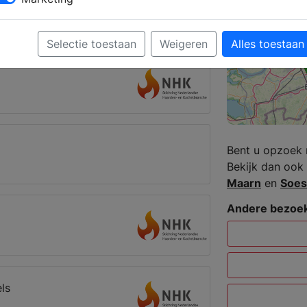
kkanalen
usterlitz
Selectie toestaan
Weigeren
Alles toestaan
Bent u opzoek 
Bekijk dan ook 
Maarn
en
Soes
Andere bezoek
ls