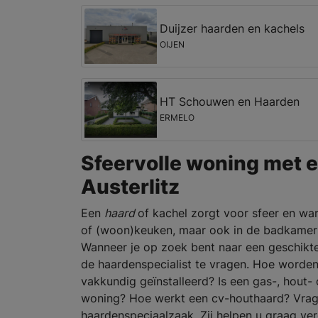
Duijzer haarden en kachels
OIJEN
HT Schouwen en Haarden
ERMELO
Sfeervolle woning met e
Austerlitz
Een
haard
of kachel zorgt voor sfeer en war
of (woon)keuken, maar ook in de badkamer 
Wanneer je op zoek bent naar een geschikt
de haardenspecialist te vragen. Hoe worden
vakkundig geïnstalleerd? Is een gas-, hout- 
woning? Hoe werkt een cv-houthaard? Vragen
haardenspeciaalzaak. Zij helpen u graag ve