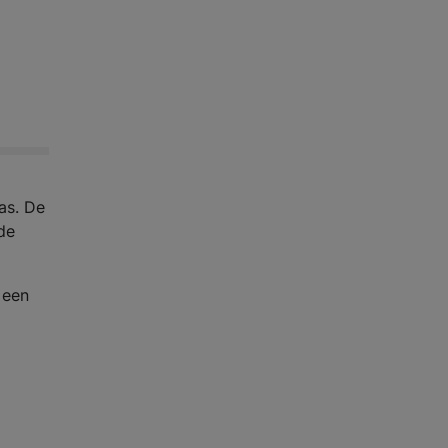
as. De
de
 een
.