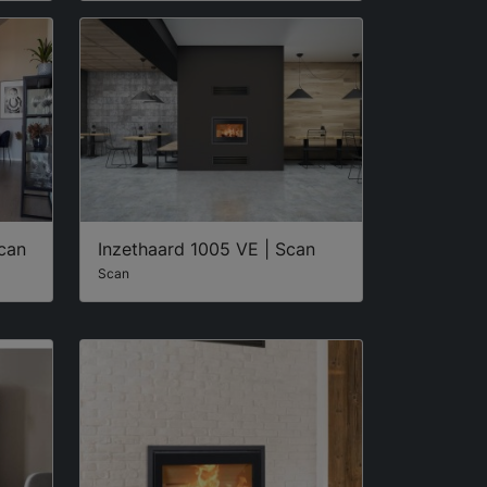
can
Inzethaard 1005 VE | Scan
Scan