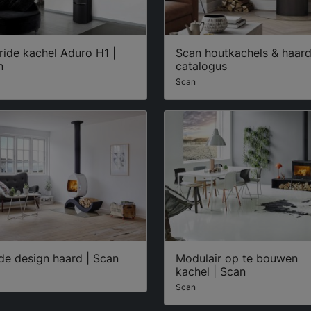
ide kachel Aduro H1 |
Scan houtkachels & haar
n
catalogus
Scan
de design haard | Scan
Modulair op te bouwen
kachel | Scan
Scan