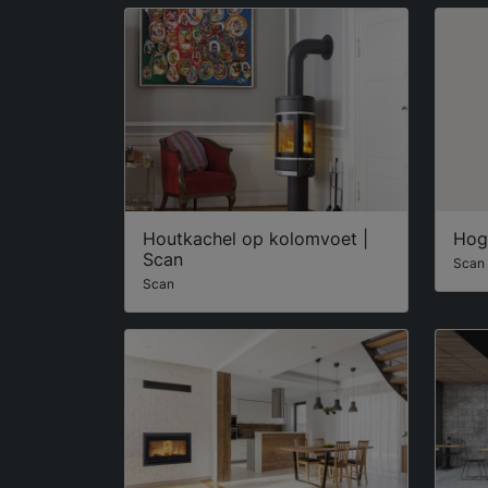
Houtkachel op kolomvoet |
Hog
Scan
Scan
Scan