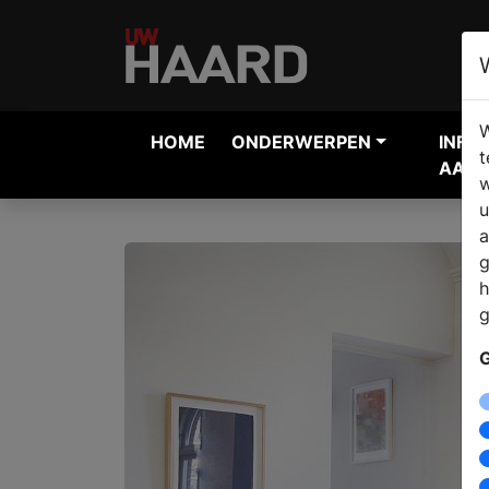
W
HOME
ONDERWERPEN
INFO
t
AANV
w
u
a
g
h
g
G