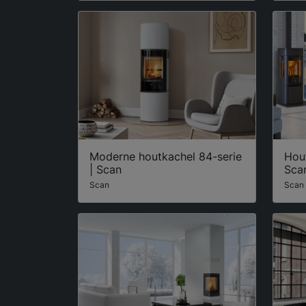
Moderne houtkachel 84-serie
Hou
| Scan
Sca
Scan
Scan