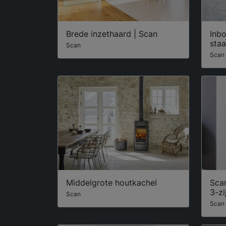
Brede inzethaard | Scan
Inb
staa
Scan
Scan
Middelgrote houtkachel
Sca
3-zi
Scan
Scan