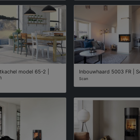
tkachel model 65-2 |
Inbouwhaard 5003 FR | S
n
Scan