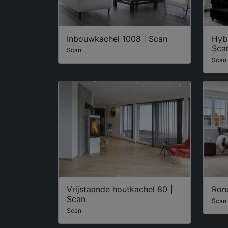
Inbouwkachel 1008 | Scan
Hybr
Sca
Scan
Scan
Vrijstaande houtkachel 80 |
Ron
Scan
Scan
Scan