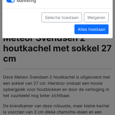
Marketing
Selectie toestaan
Weigeren
Alles toestaan
Meteor Svendsen 2
houtkachel met sokkel 27
cm
Deze Meteor Svendsen 2 houtkachel is uitgevoerd met
een sokkel van 27 cm. Hierdoor onstaat een mooie
opbergplek voor houtblokken en door de verhoging in
het vuurbeeld nog beter zichtbaar.
De brandkamer van deze robuuste, maar kleine kachel
is voorzien van 3 cm dikke chamotte-steen en een