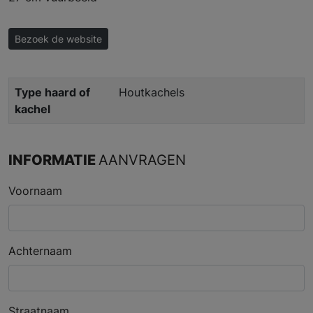
Bezoek de website
Type haard of
Houtkachels
kachel
INFORMATIE
AANVRAGEN
Voornaam
Achternaam
Straatnaam