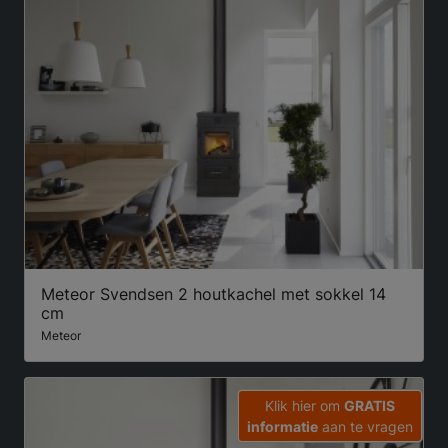
Meteor Svendsen 2 houtkachel met sokkel 14
cm
Meteor
Klik hier om
GRATIS
informatie
aan te vragen