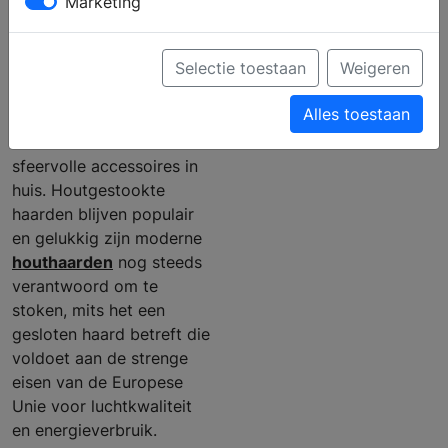
in het
Marketing
interieur
Selectie toestaan
Weigeren
Alles toestaan
Een haard behoort toch
wel tot één van de meest
sfeervolle accessoires in
huis. Houtgestookte
haarden blijven populair
en gelukkig zijn moderne
houthaarden
nog steeds
verantwoord om te
stoken, mits het een
gesloten haard betreft die
voldoet aan de strenge
eisen van de Europese
Unie voor luchtkwaliteit
en energieverbruik.