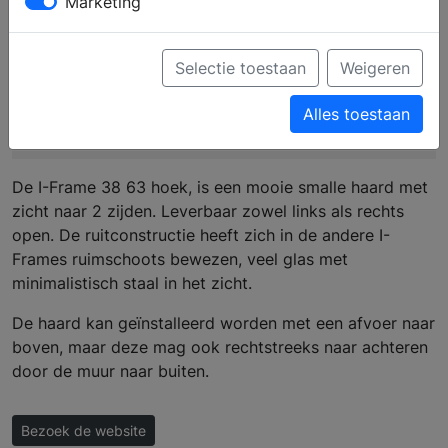
Marketing
Selectie toestaan
Weigeren
I-Frame 38 63 Hoek
Alles toestaan
De I-Frame 38 63 hoek, is een mooie smalle haard met
zicht naar 2 zijden. Leverbaar zowel links als rechts
open. De ruitconstructie heeft zich in de andere I-
Frames ruimschoots bewezen, veel glas met
minimalistisch staal in het zicht.
De haard kan geïnstalleerd worden met een afvoer naar
boven, maar deze mag ook rechtstreeks naar achteren
door de muur naar buiten.
Bezoek de website