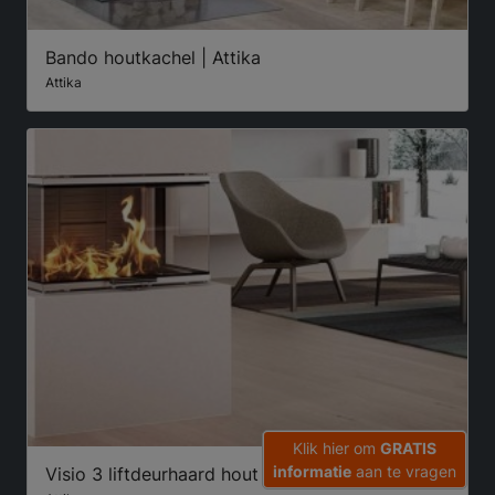
Bando houtkachel | Attika
Attika
Klik hier om
GRATIS
informatie
aan te vragen
Visio 3 liftdeurhaard hout | Attika