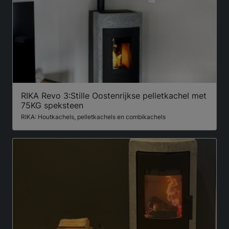
RIKA Revo 3:Stille Oostenrijkse pelletkachel met
75KG speksteen
RIKA: Houtkachels, pelletkachels en combikachels