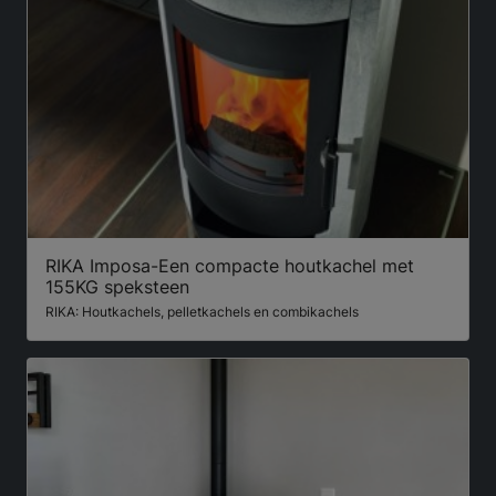
RIKA Imposa-Een compacte houtkachel met
155KG speksteen
RIKA: Houtkachels, pelletkachels en combikachels