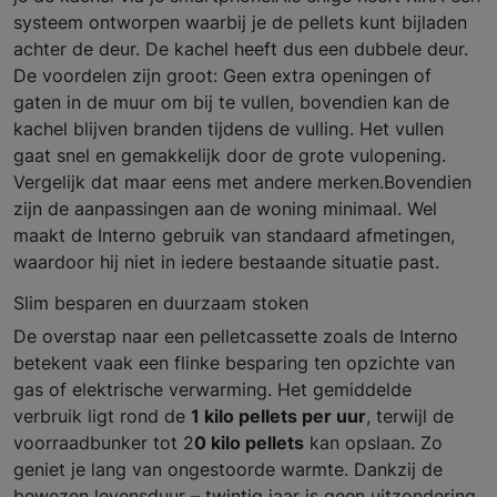
systeem ontworpen waarbij je de pellets kunt bijladen
achter de deur. De kachel heeft dus een dubbele deur.
De voordelen zijn groot: Geen extra openingen of
gaten in de muur om bij te vullen, bovendien kan de
kachel blijven branden tijdens de vulling. Het vullen
gaat snel en gemakkelijk door de grote vulopening.
Vergelijk dat maar eens met andere merken.Bovendien
zijn de aanpassingen aan de woning minimaal. Wel
maakt de Interno gebruik van standaard afmetingen,
waardoor hij niet in iedere bestaande situatie past.
Slim besparen en duurzaam stoken
De overstap naar een pelletcassette zoals de Interno
betekent vaak een flinke besparing ten opzichte van
gas of elektrische verwarming. Het gemiddelde
verbruik ligt rond de
1 kilo pellets per uur
, terwijl de
voorraadbunker tot 2
0 kilo pellets
kan opslaan. Zo
geniet je lang van ongestoorde warmte. Dankzij de
bewezen levensduur – twintig jaar is geen uitzondering