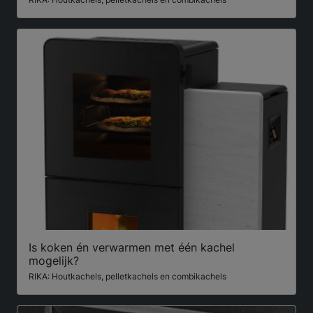
Is koken én verwarmen met één kachel
mogelijk?
RIKA: Houtkachels, pelletkachels en combikachels