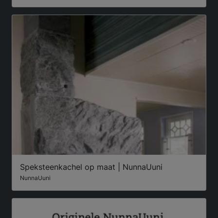
Speksteenkachel op maat | NunnaUuni
NunnaUuni