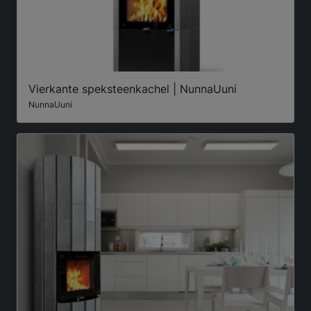
Vierkante speksteenkachel | NunnaUuni
NunnaUuni