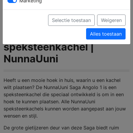
Marketing
Selectie toestaan
Weigeren
Compacte hoek
Alles toestaan
speksteenkachel |
NunnaUuni
Heeft u een mooie hoek in huis, waarin u een kachel
wilt plaatsen? De NunnaUuni Saga Angolo 1 is een
speksteenkachel die speciaal ontwikkeld is om in een
hoek te kunnen plaatsen. Alle NunnaUuni
speksteenkachels kunnen worden aangepast aan jouw
wensen en stijl.
De grote gietijzeren deur van deze Saga biedt ruim