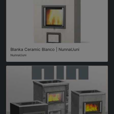
Blanka Ceramic Blanco | NunnaUuni
NunnaUuni