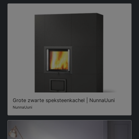
Grote zwarte speksteenkachel | NunnaUuni
NunnaUuni