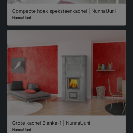
Compacte hoek speksteenkachel | NunnaUuni
NunnaUuni
Grote kachel Blanka-1 | NunnaUuni
NunnaUuni