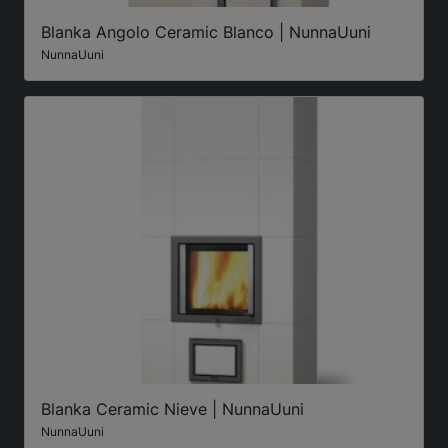
Blanka Angolo Ceramic Blanco | NunnaUuni
NunnaUuni
Blanka Ceramic Nieve | NunnaUuni
NunnaUuni