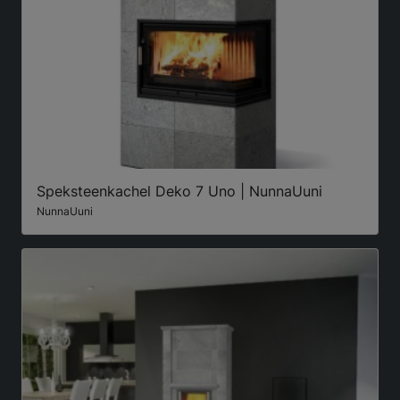
Speksteenkachel Deko 7 Uno | NunnaUuni
NunnaUuni