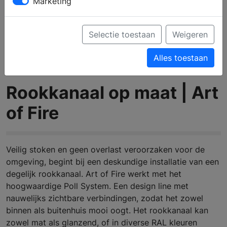
Marketing
Selectie toestaan
Weigeren
Alles toestaan
Rookkanaal op maat | Art
of Fire
Veilig stoken en geen overlast veroorzaken voor de
omgeving, begint bij een deskundige installatie van een
degelijk rookkanaal. Art of Fire werkt met het
hoogwaardige Poll System. Een design line met
nauwelijks zichtbare verbindingen, zodat het zowel
binnen als buitenhuis mooi oogt. Het rookkanaal kan
zowel mat als glanzend, of in diverse RAL kleuren