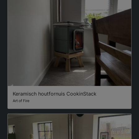
Keramisch houtfornuis CookinStack
Art of Fire